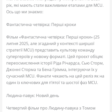
рік, які мають стати важливими етапами для MCU.
Ось що ми знаємо:
Фантастична четвірка: Перші кроки
Фільм «Фантастична четвірка: Перші кроки» (25
липня 2025, але згаданий у контексті ширшої
стратегії MCU) представить культову команду
супергероїв у новому форматі. Цей проєкт обіцяє
переосмислення історії Ріда Річардса, Сью Сторм,
Джонні Сторма та Бена Грімма, інтегруючи їх у
сучасний MCU. Фанати чекають на цей реліз як на
один із ключових для п’ятої та шостої фаз MCU.
Людина-павук: Новий день
Четвертий фільм про Людину-павука з Томом