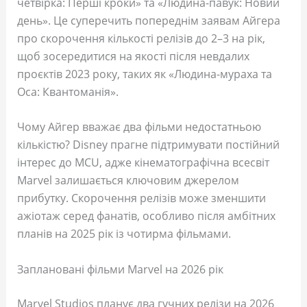
четвірка: Перші кроки» та «Людина-павук: Новий
день». Це суперечить попереднім заявам Айгера
про скорочення кількості релізів до 2–3 на рік,
щоб зосередитися на якості після невдалих
проєктів 2023 року, таких як «Людина-мураха та
Оса: Квантоманія».
Чому Айгер вважає два фільми недостатньою
кількістю? Disney прагне підтримувати постійний
інтерес до MCU, адже кінематографічна всесвіт
Marvel залишається ключовим джерелом
прибутку. Скорочення релізів може зменшити
ажіотаж серед фанатів, особливо після амбітних
планів на 2025 рік із чотирма фільмами.
Заплановані фільми Marvel на 2026 рік
Marvel Studios планує два гучних релізи на 2026