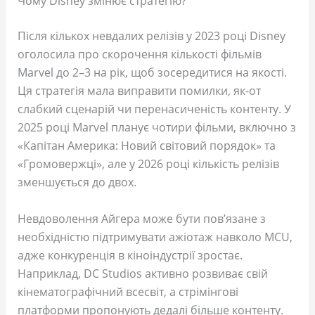
Чому Disney змінює стратегію?
Після кількох невдалих релізів у 2023 році Disney
оголосила про скорочення кількості фільмів
Marvel до 2–3 на рік, щоб зосередитися на якості.
Ця стратегія мала виправити помилки, як-от
слабкий сценарій чи перенасиченість контенту. У
2025 році Marvel планує чотири фільми, включно з
«Капітан Америка: Новий світовий порядок» та
«Громовержці», але у 2026 році кількість релізів
зменшується до двох.
Невдоволення Айгера може бути пов’язане з
необхідністю підтримувати ажіотаж навколо MCU,
адже конкуренція в кіноіндустрії зростає.
Наприклад, DC Studios активно розвиває свій
кінематографічний всесвіт, а стрімінгові
платформи пропонують дедалі більше контенту.