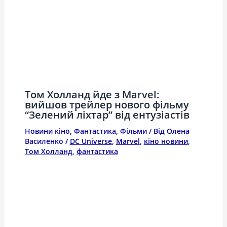
Том Холланд йде з Marvel:
вийшов трейлер нового фільму
“Зелений ліхтар” від ентузіастів
Новини кіно
,
Фантастика
,
Фільми
/ Від
Олена
Василенко
/
DC Universe
,
Marvel
,
кіно новини
,
Том Холланд
,
фантастика