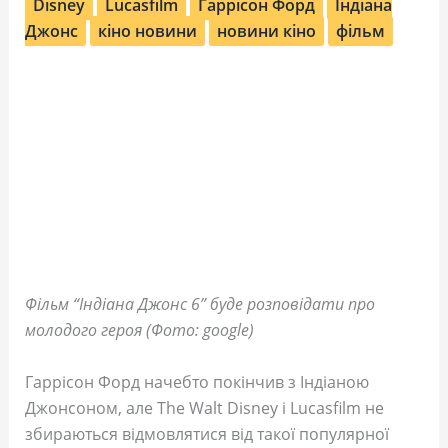
Disney
Lucasfilm
Гаррісон Форд
Індіана
Джонс
кіно новини
новини кіно
фільм
Фільм “Індіана Джонс 6” буде розповідати про
молодого героя (Фото: google)
Гаррісон Форд начебто покінчив з Індіаною
Джонсоном, але The Walt Disney і Lucasfilm не
збираються відмовлятися від такої популярної