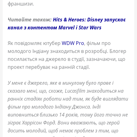
франшизи.
Читайте також:
Hits & Heroes: Disney запускає
канал з контентом Marvel і Star Wars
Як повідомляє ютубер
WDW Pro
, фільм про
молодого Індіану знаходиться в розробці. Блогер
посилається на джерело в студії, зазначаючи, що
проект перебуває на ранній стадії.
У мене є джерело, яке в минулому було праве і
сказало мені, що, схоже, Lucasfilm знаходиться на
ранніх стадіях роботи над тим, як буде виглядати
фільм про молодого Індіану Джонса. Інді
виповниться близько 14 років, тому його точно не
зіграє Харрісон Форд. Вони вважають, що герой
досить молодий, щоб немає проблем з тим, що