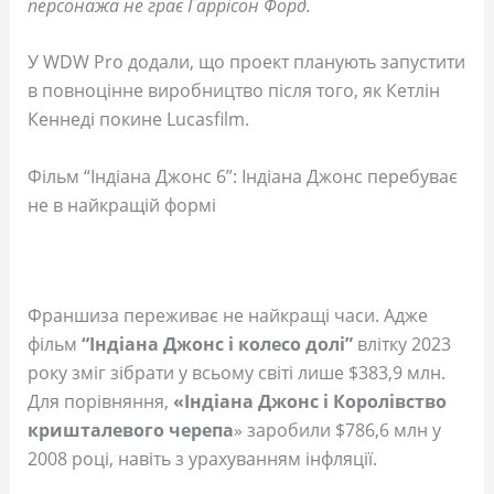
персонажа не грає Гаррісон Форд.
У WDW Pro додали, що проект планують запустити
в повноцінне виробництво після того, як Кетлін
Кеннеді покине Lucasfilm.
Фільм “Індіана Джонс 6”: Індіана Джонс перебуває
не в найкращій формі
Франшиза переживає не найкращі часи. Адже
фільм
“Індіана Джонс і колесо долі”
влітку 2023
року зміг зібрати у всьому світі лише $383,9 млн.
Для порівняння,
«Індіана Джонс і Королівство
кришталевого черепа
» заробили $786,6 млн у
2008 році, навіть з урахуванням інфляції.