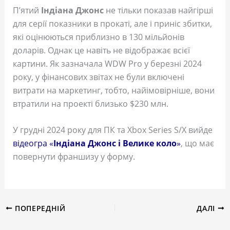
П’ятий
Індіана Джонс
не тільки показав найгірші
для серії показники в прокаті, але і приніс збитки,
які оцінюються приблизно в 130 мільйонів
доларів. Однак це навіть не відображає всієї
картини. Як зазначала WDW Pro у березні 2024
року, у фінансових звітах не були включені
витрати на маркетинг, тобто, найімовірніше, вони
втратили на проекті близько $230 млн.
У грудні 2024 року для ПК та Xbox Series S/X вийде
відеогра «
Індіана Джонс і Велике коло
»
, що має
повернути франшизу у форму.
ПОПЕРЕДНІЙ
ДАЛІ