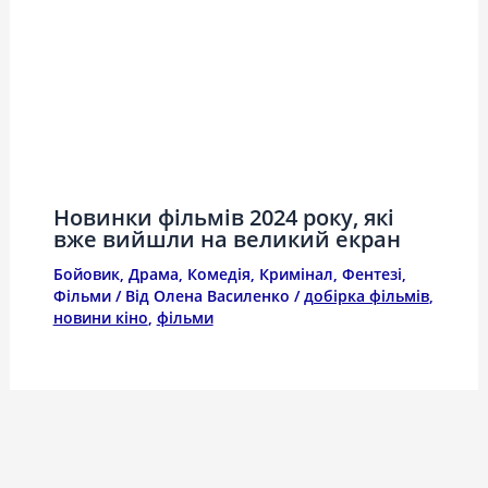
Новинки фільмів 2024 року, які
вже вийшли на великий екран
Бойовик
,
Драма
,
Комедія
,
Кримінал
,
Фентезі
,
Фільми
/ Від
Олена Василенко
/
добірка фільмів
,
новини кіно
,
фільми