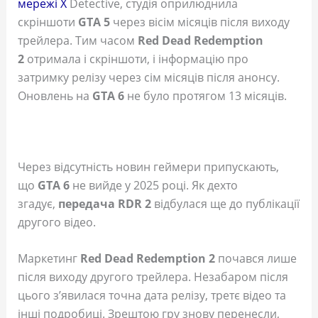
мережі X
Detective, студія оприлюднила
скріншоти
GTA 5
через вісім місяців після виходу
трейлера. Тим часом
Red Dead Redemption
2
отримала і скріншоти, і інформацію про
затримку релізу через сім місяців після анонсу.
Оновлень на
GTA 6
не було протягом 13 місяців.
Через відсутність новин геймери припускають,
що
GTA 6
не вийде у 2025 році. Як дехто
згадує,
передача RDR 2
відбулася ще до публікації
другого відео.
Маркетинг
Red Dead Redemption 2
почався лише
після виходу другого трейлера. Незабаром після
цього з’явилася точна дата релізу, третє відео та
інші подробиці. Зрештою гру знову перенесли,