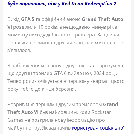
буде коротшою, ніж у Red Dead Redemption 2
Вихід
GTA 5
та офіційний анонс
Grand Theft Auto
VI
розділили 10 років, а нещодавно минув рік з
моменту виходу дебютного трейлера. За цей час
не тільки не вийшов другий кліп, але хоч щось не
з’явилося.
З наближенням сезону відпусток стало зрозуміло,
що другий трейлер GTA 6 вийде не у 2024 році.
Тепер ролик очікується в першому кварталі цього
року, тобто до кінця березня.
Розрив між першим і другим трейлером
Grand
Theft Auto VI
був найдовшим, коли Rockstar
Games не розкрила нову інформацію про
майбутню гру. Як зазначив
користувач соціальної