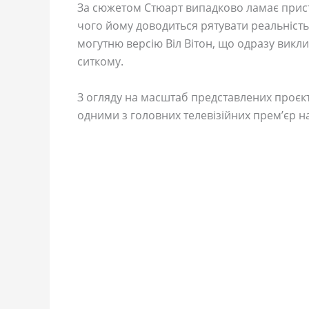
За сюжетом Стюарт випадково ламає прист
чого йому доводиться рятувати реальніст
могутню версію Віл Вітон, що одразу викл
ситкому.
З огляду на масштаб представлених проєкт
одними з головних телевізійних прем’єр 