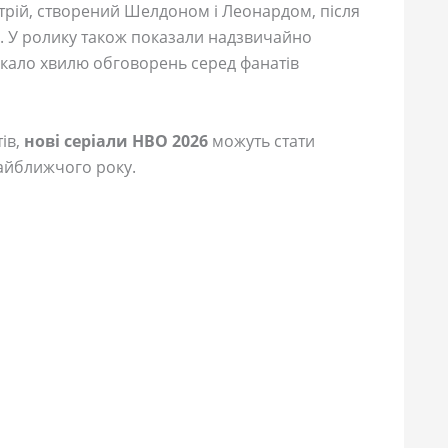
рій, створений Шелдоном і Леонардом, після
ь. У ролику також показали надзвичайно
икало хвилю обговорень серед фанатів
ів,
нові серіали HBO 2026
можуть стати
найближчого року.