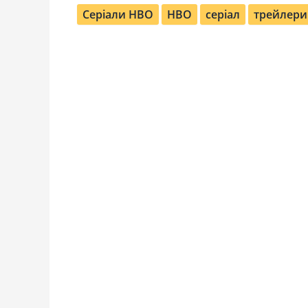
Cеріали HBO
HBO
серіал
трейлери