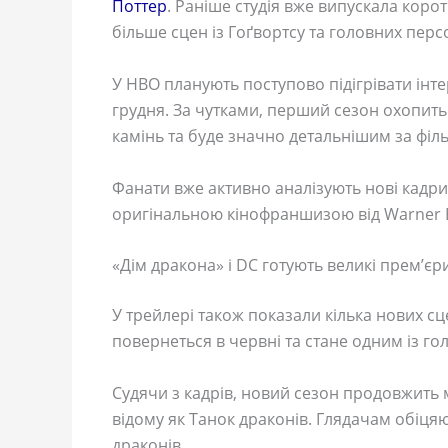
Поттер
. Раніше студія вже випускала коро
більше сцен із Гоґвортсу та головних перс
У HBO планують поступово підігрівати інте
грудня. За чутками, перший сезон охопить 
камінь та буде значно детальнішим за філ
Фанати вже активно аналізують нові кадри
оригінальною кінофраншизою від Warner B
«Дім дракона» і DC готують великі прем’єр
У трейлері також показали кілька нових сц
повернеться в червні та стане одним із го
Судячи з кадрів, новий сезон продовжить 
відому як Танок драконів. Глядачам обіцяю
драконів.