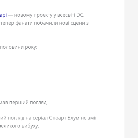
арі
— новому проєкту у всесвіті DC.
 тепер фанати побачили нові сцени з
 половини року:
имав перший погляд
 погляд на серіал Стюарт Блум не зміг
великого вибуху.