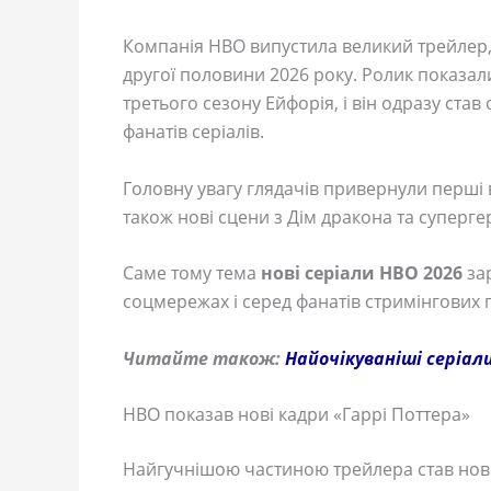
Компанія HBO випустила великий трейлер
другої половини 2026 року. Ролик показал
третього сезону Ейфорія, і він одразу ста
фанатів серіалів.
Головну увагу глядачів привернули перші 
також нові сцени з Дім дракона та супергер
Саме тому тема
нові серіали HBO 2026
зар
соцмережах і серед фанатів стримінгових
Читайте також:
Найочікуваніші серіали
HBO показав нові кадри «Гаррі Поттера»
Найгучнішою частиною трейлера став нов