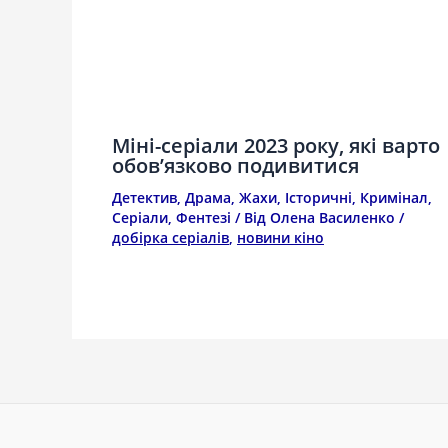
Міні-серіали 2023 року, які варто
обов’язково подивитися
Детектив
,
Драма
,
Жахи
,
Історичні
,
Кримінал
,
Серіали
,
Фентезі
/ Від
Олена Василенко
/
добірка серіалів
,
новини кіно