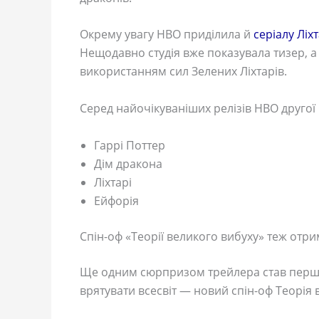
Окрему увагу HBO приділила й
серіалу Ліхт
Нещодавно студія вже показувала тизер, а
використанням сил Зелених Ліхтарів.
Серед найочікуваніших релізів HBO другої
Гаррі Поттер
Дім дракона
Ліхтарі
Ейфорія
Спін-оф «Теорії великого вибуху» теж отр
Ще одним сюрпризом трейлера став перший
врятувати всесвіт — новий спін-оф Теорія 