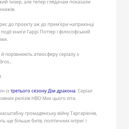
ткий тизер, але тепер глядачам показали
онажів.
рес до проєкту аж до прем’єри наприкінці
події книги Гаррі Поттер і філософський
ьми.
 й порівнюють атмосферу серіалу з
ros..
и
ен із
третього сезону Дім дракона
. Серіал
ловних релізів HBO Max цього літа.
масштабну громадянську війну Таргарієнів,
ть ще більше битв, політичних інтриг і