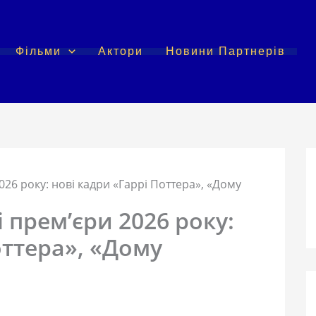
Фільми
Актори
Новини Партнерів
26 року: нові кадри «Гаррі Поттера», «Дому
 прем’єри 2026 року:
оттера», «Дому