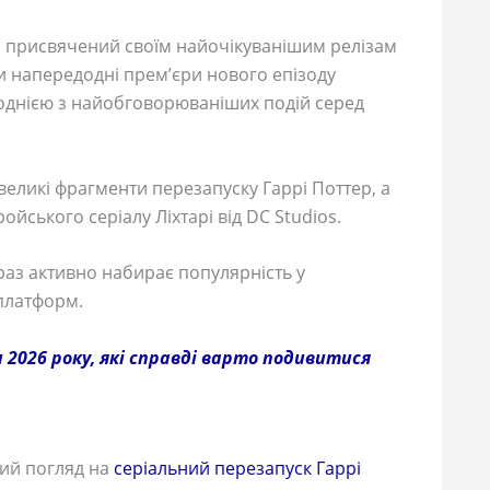
, присвячений своїм найочікуванішим релізам
и напередодні прем’єри нового епізоду
в однією з найобговорюваніших подій серед
великі фрагменти перезапуску Гаррі Поттер, а
ойського серіалу Ліхтарі від DC Studios.
аз активно набирає популярність у
 платформ.
 2026 року, які справді варто подивитися
ий погляд на
серіальний перезапуск Гаррі