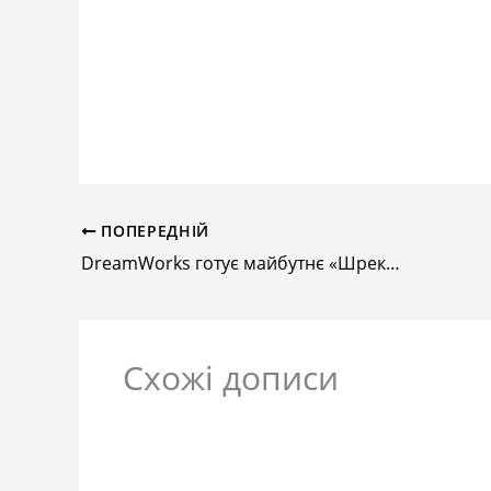
ПОПЕРЕДНІЙ
DreamWorks готує майбутнє «Шрека»: після п’ятої частини франшиза не завершиться
Схожі дописи