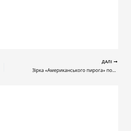
ДАЛІ
Зірка «Американського пирога» повертається у підліткову комедію з психоделічним сюжетом