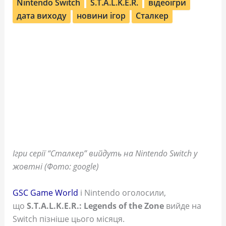
Nintendo Switch
S.T.A.L.K.E.R.
відеоігри
дата виходу
новини ігор
Сталкер
Ігри серії “Сталкер” вийдуть на Nintendo Switch у
жовтні (Фото: google)
GSC Game World
і Nintendo оголосили,
що
S.T.A.L.K.E.R.: Legends of the Zone
вийде на
Switch пізніше цього місяця.