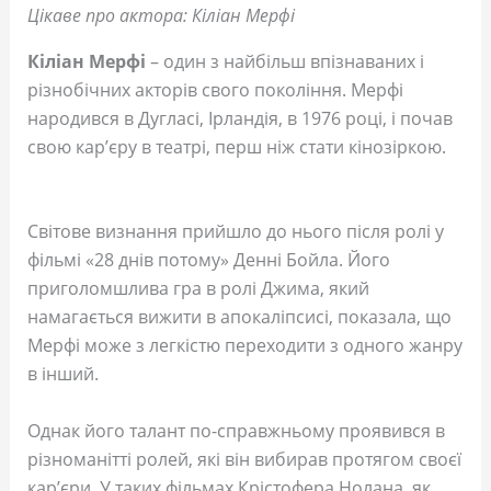
Цікаве про актора: Кіліан Мерфі
Кіліан Мерфі
– один з найбільш впізнаваних і
різнобічних акторів свого покоління. Мерфі
народився в Дугласі, Ірландія, в 1976 році, і почав
свою кар’єру в театрі, перш ніж стати кінозіркою.
Світове визнання прийшло до нього після ролі у
фільмі «28 днів потому» Денні Бойла. Його
приголомшлива гра в ролі Джима, який
намагається вижити в апокаліпсисі, показала, що
Мерфі може з легкістю переходити з одного жанру
в інший.
Однак його талант по-справжньому проявився в
різноманітті ролей, які він вибирав протягом своєї
кар’єри. У таких фільмах Крістофера Нолана, як