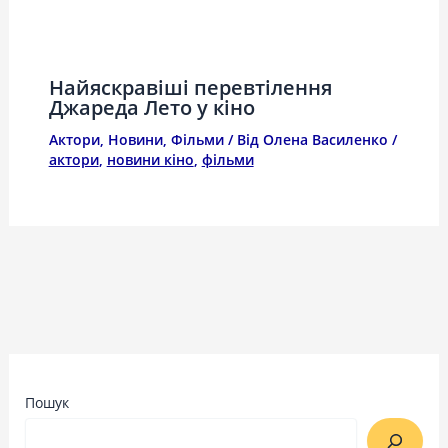
Найяскравіші перевтілення
Джареда Лето у кіно
Актори
,
Новини
,
Фільми
/ Від
Олена Василенко
/
актори
,
новини кіно
,
фільми
Пошук