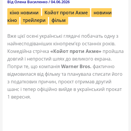
Від
Олена Василенко
/
04.06.2026
кіно новини
Койот проти Акме
новини
кіно
трейлери
фільм
Вже цієї осені українські глядачі побачать одну з
найнесподіваніших кінопрем’єр останніх років.
Комедійна стрічка
«Койот проти Акме»
пройшла
довгий і непростий шлях до великого екрана.
Попри те, що компанія
Warner Bros.
фактично
відмовилася від фільму та планувала списати його
з податкових причин, проєкт отримав другий
шанс і тепер офіційно вийде в український прокат
1 вересня.