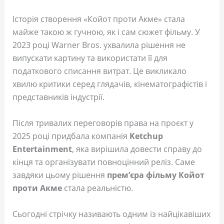
Історія створення «Койот проти Акме» стала
майже такою ж гучною, як і сам сюжет фільму. У
2023 році Warner Bros. ухвалила рішення не
випускати картину та використати її для
податкового списання витрат. Це викликало
хвилю критики серед глядачів, кінематографістів і
представників індустрії.
Після тривалих переговорів права на проєкт у
2025 році придбала компанія
Ketchup
Entertainment
, яка вирішила довести справу до
кінця та організувати повноцінний реліз. Саме
завдяки цьому рішення
прем’єра фільму Койот
проти Акме
стала реальністю.
Сьогодні стрічку називають одним із найцікавіших