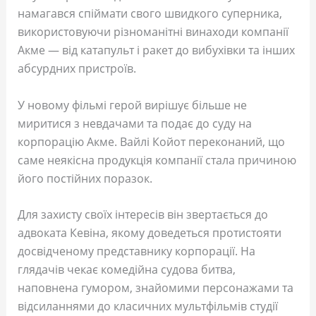
намагався спіймати свого швидкого суперника,
використовуючи різноманітні винаходи компанії
Акме — від катапульт і ракет до вибухівки та інших
абсурдних пристроїв.
У новому фільмі герой вирішує більше не
миритися з невдачами та подає до суду на
корпорацію Акме. Вайлі Койот переконаний, що
саме неякісна продукція компанії стала причиною
його постійних поразок.
Для захисту своїх інтересів він звертається до
адвоката Кевіна, якому доведеться протистояти
досвідченому представнику корпорації. На
глядачів чекає комедійна судова битва,
наповнена гумором, знайомими персонажами та
відсиланнями до класичних мультфільмів студії