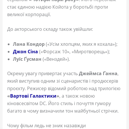
стає єдиною надією Койота у боротьбі проти
великої корпорації.
До акторського складу також увійшли:
Лана Кондор
(«Усім хлопцям, яких я кохала»);
Джон Сіна
(«Форсаж 10», «Миротворець»);
Луїс Ґусман
(«Венздей»).
Окрему увагу привертає участь
Джеймса Ґанна
,
який виступив одним зі сценаристів і продюсерів
проєкту. Режисер відомий роботою над трилогією
«
Вартові Галактики
»
, а також новою
кіновсесвітом DC. Його стиль і почуття гумору
багато в чому визначили тон майбутньої стрічки.
Чому фільм ледь не зник назавжди