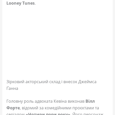
Looney Tunes
.
Зірковий акторський склад і внесок Джеймса
Ґанна
Головну роль адвоката Кевіна виконав
Вілл
Форте
, відомий за комедійними проєктами та
серіалом
«Чотири пори року»
. Його персонаж