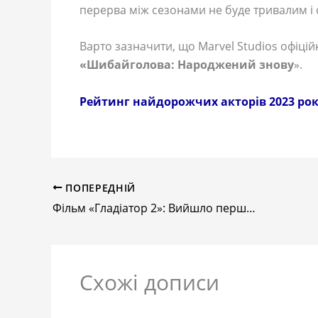
перерва між сезонами не буде тривалим і
Варто зазначити, що Marvel Studios офіцій
«Шибайголова: Народжений знову
».
Рейтинг найдорожчих акторів 2023 рок
ПОПЕРЕДНІЙ
Фільм «Гладіатор 2»: Вийшло перше промо фільму Рідлі Скотта
Схожі дописи