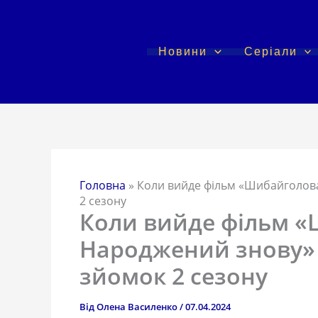
Перейти
до
вмісту
Новини
Серіали
Головна
»
Коли вийде фільм «Шибайголова
2 сезону
Коли вийде фільм «
Народжений знову» 
зйомок 2 сезону
Від
Олена Василенко
/
07.04.2024