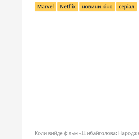
Marvel
Netflix
новини кіно
серіал
Коли вийде фільм «Шибайголова: Народж