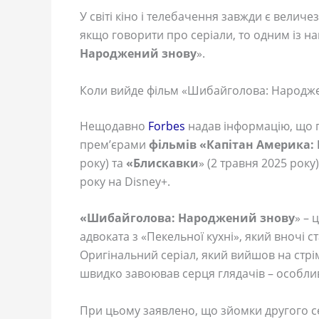
У світі кіно і телебачення завжди є величез
якщо говорити про серіали, то одним із н
Народжений знову
».
Коли вийде фільм «Шибайголова: Народж
Нещодавно
Forbes
надав інформацію, що 
прем’єрами
фільмів «Капітан Америка:
року) та
«Блискавки
» (2 травня 2025 року)
року на Disney+.
«Шибайголова: Народжений знову
» – 
адвоката з «Пекельної кухні», який вночі 
Оригінальний серіал, який вийшов на стрімі
швидко завоював серця глядачів – особлив
При цьому заявлено, що зйомки другого с