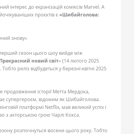
ний інтерес до екранізацій коміксів Marvel. А
айочікуваніших проєктів є
«Шибайголова:
ений знову»
перший сезон цього шоу вийде між
 Прекрасний новий світ
» (14 лютого 2025
. Тобто реліз відбудеться у березні-квітні 2025
це продовження історії Метта Мердока,
стає супергероєм, відомим як Шибайголова.
нговій платформі Netflix, мав великий успіх і
о з акторською грою Чарлі Кокса.
езону розпочнуться восени цього року. Тобто