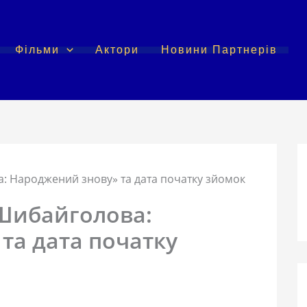
Фільми
Актори
Новини Партнерів
: Народжений знову» та дата початку зйомок
Шибайголова:
та дата початку