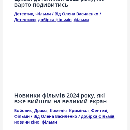
варто подивитись
Детектив
,
Фільми
/ Від
Олена Василенко
/
Детективи
,
добірка фільмів
,
фільми
Новинки фільмів 2024 року, які
вже вийшли на великий екран
Бойовик
,
Драма
,
Комедія
,
Кримінал
,
Фентезі
,
Фільми
/ Від
Олена Василенко
/
добірка фільмів
,
новини кіно
,
фільми