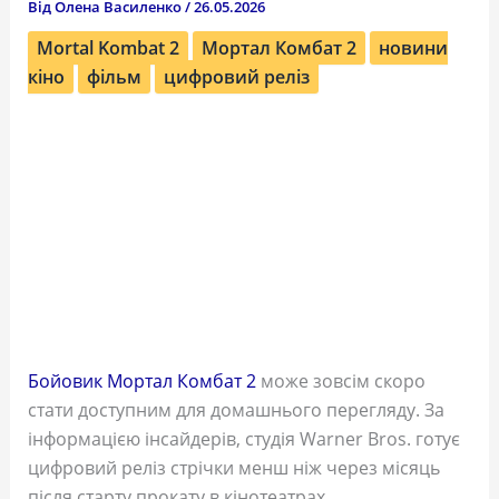
Від
Олена Василенко
/
26.05.2026
Mortal Kombat 2
Мортал Комбат 2
новини
кіно
фільм
цифровий реліз
Бойовик Мортал Комбат 2
може зовсім скоро
стати доступним для домашнього перегляду. За
інформацією інсайдерів, студія Warner Bros. готує
цифровий реліз стрічки менш ніж через місяць
після старту прокату в кінотеатрах.