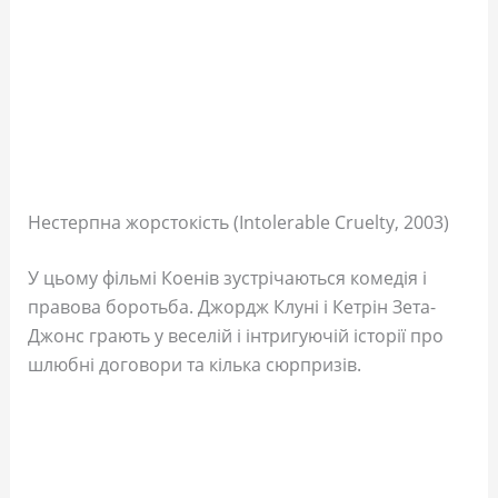
Нестерпна жорстокість (Intolerable Cruelty, 2003)
У цьому фільмі Коенів зустрічаються комедія і
правова боротьба. Джордж Клуні і Кетрін Зета-
Джонс грають у веселій і інтригуючій історії про
шлюбні договори та кілька сюрпризів.