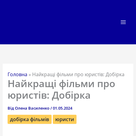
Перейти
до
вмісту
Головна
»
Найкращі фільми про юристів: Добірка
Найкращі фільми про
юристів: Добірка
Від
Олена Василенко
/
01.05.2024
добірка фільмів
юристи