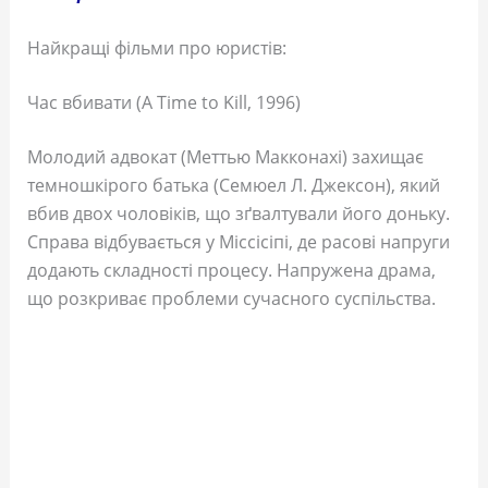
Найкращі фільми про юристів:
Час вбивати (A Time to Kill, 1996)
Молодий адвокат (Меттью Макконахі) захищає
темношкірого батька (Семюел Л. Джексон), який
вбив двох чоловіків, що зґвалтували його доньку.
Справа відбувається у Міссісіпі, де расові напруги
додають складності процесу. Напружена драма,
що розкриває проблеми сучасного суспільства.