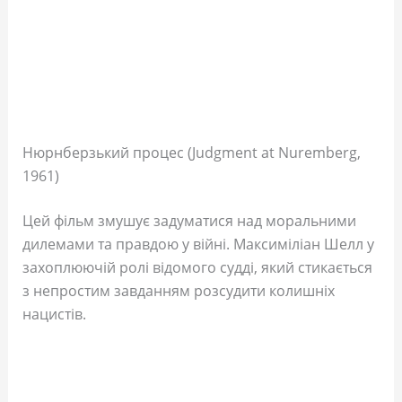
Нюрнберзький процес (Judgment at Nuremberg,
1961)
Цей фільм змушує задуматися над моральними
дилемами та правдою у війні. Максиміліан Шелл у
захоплюючій ролі відомого судді, який стикається
з непростим завданням розсудити колишніх
нацистів.