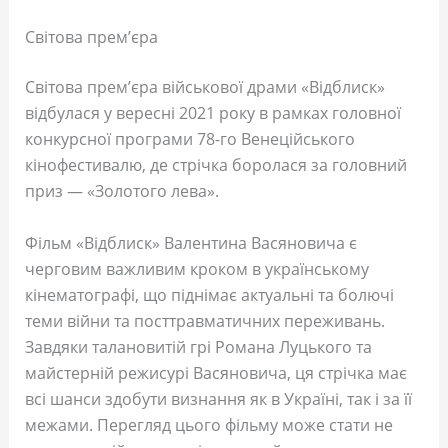
Світова прем’єра
Світова прем’єра військової драми «Відблиск»
відбулася у вересні 2021 року в рамках головної
конкурсної програми 78-го Венеційського
кінофестивалю, де стрічка боролася за головний
приз — «Золотого лева».
Фільм «Відблиск» Валентина Васяновича є
черговим важливим кроком в українському
кінематографі, що піднімає актуальні та болючі
теми війни та посттравматичних переживань.
Завдяки талановитій грі Романа Луцького та
майстерній режисурі Васяновича, ця стрічка має
всі шанси здобути визнання як в Україні, так і за її
межами. Перегляд цього фільму може стати не