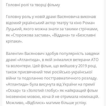
Головні ролі та творці фільму
Головну роль у новій драмі Васяновича виконав
відомий український актор театру та кіно Роман
Луцький, якого можна знати за такими стрічками,
як «Сторожова застава», «Віддана» та «Безславні
кріпаки».
Валентин Васянович здобув популярність завдяки
драмі «Атлантида», в якій знімалися ветерани АТО
та волонтери. Цей фільм, що вийшов у 2019 році,
також присвячений темі російсько-української
війни та подоланню посттравматичного розладу.
«Атлантида» була висунута від України на премії
«Оскар» та «Золотий глобус» як найкращий фільм
іноземною мовою, хоча й не отримала номінацій.
Можливо, «Відблиск» матиме більше успіху.