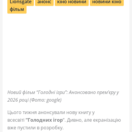
Lionsgate
анонс
кіно новини
новини кіно
фільм
Новий фільм “Голодні ігри”: Анонсовано прем’єру у
2026 році (Фото: google)
Цього тижня анонсували нову книгу у
всесвіті
“Голодних ігор
“. Дивно, але екранізацію
вже пустили в розробку.