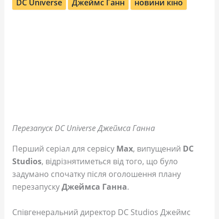
DC Universe
Джеймс Ганн
новини кіно
Перезапуск DC Universe Джеймса Ганна
Перший серіал для сервісу
Max
, випущений
DC
Studios
, відрізнятиметься від того, що було
задумано спочатку після оголошення плану
перезапуску
Джеймса Ганна
.
Співгенеральний директор DC Studios Джеймс