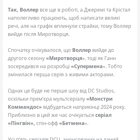
Так, Воллер
все ще в роботі, а Джеремі та Крістал
наполегливо працюють, щоб написати великі
речі, але на графік вплинули страйки, тому Воллер
вийде після Миротворця.
Спочатку очікувалося, що
Воллер
вийде до
другого сезону
«Миротворця
», тоді як Ганн
зосередився на розробці
«Супермена
». Тобто
змінилася перша серія з живими акторами.
Однак це буде не перше шоу від DC Studios,
оскільки прем’єра мультсеріалу
«Монстри
Коммандос»
відбудеться наприкінці 2024 року.
Приблизно в цей же час очікується
серіал
«Пінгвін»,
спін-офф
«Бетмена
».
Усі п’ять серіалів DCU, анонсованих на даний