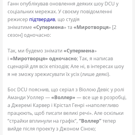
Ганн опублікував оновлення деяких шоу DCU у
соціальних мережах. У своєму повідомленні
режисер
підтвердив
, що студія
зніматиме
«Супермена
» та
«Миротворця
» [2
сезон] одночасно:
Так, ми будемо знімати
«Супермена
»
і
«Миротворця» одночасно
; Так, я написав
сценарій для всіх епізодів; Але ні, в інтересах шоу
я не зможу зрежисувати їх усіх (лише деякі).
Бос DCU пояснив, що серіал з Віолою Девіс у ролі
Аманди Уоллер —
«Воллер»
— все ще в розробці,
а Джеремі Карвер і Крістал Генрі «наполегливо
працюють, щоб писати великі речі». Але оскільки
“страйки вплинули на графік”,
“Воллер”
тепер
вийде після проекту з Джоном Сіною;