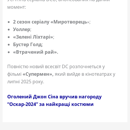
момент:
2 сезон серіалу «Миротворець
»;
Уоллер
;
«Зелені Ліхтарі»
;
Бустер Голд
;
«Втрачений рай».
Повністю новий всесвіт DC розпочнеться у
фільмі
«Супермен»,
який вийде в кінотеатрах у
липні 2025 року.
Оголений Джон Сіна вручив нагороду
“Оскар-2024” за найкращі костюми