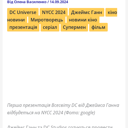
Від
Олена Василенко
/
14.09.2024
DC Universe
NYCC 2024
Джеймс Ганн
кіно
новини
Миротворець
новини кіно
презентація
серіал
Супермен
фільм
Перша презентація Всесвіту DC від Джеймса Ганна
відбудеться на NYCC 2024 (Фото: google)
Джеймс Ганн та DC Studios готуються провести