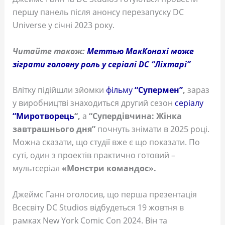
першу панель після анонсу перезапуску DC
Universe у січні 2023 року.
Читайте також:
Меттью МакКонахі може
зіграти головну роль у серіалі DC “Ліхтарі”
Влітку підійшли зйомки
фільму
“Супермен”
,
зараз
у виробництві знаходиться другий сезон
серіалу
“Миротворець
“,
а
“Супердівчина: Жінка
завтрашнього дня”
почнуть знімати в 2025 році.
Можна сказати, що студії вже є що показати. По
суті, один з проектів практично готовий –
мультсеріал
«Монстри командос».
Джеймс Ганн оголосив, що перша презентація
Всесвіту DC Studios відбудеться 19 жовтня в
рамках New York Comic Con 2024. Він та