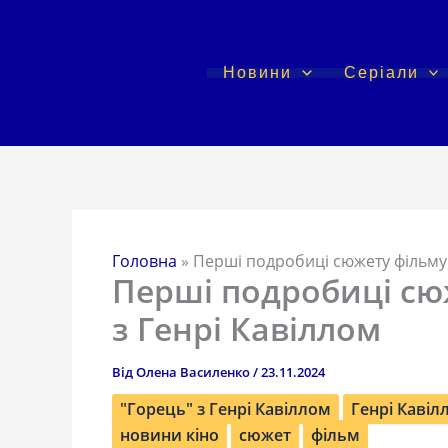
Перейти
до
вмісту
Новини
Серіали
Головна
»
Перші подробиці сюжету фільму 
Перші подробиці сю
з Генрі Кавіллом
Від
Олена Василенко
/
23.11.2024
"Горець" з Генрі Кавіллом
Генрі Кавіл
новини кіно
сюжет
фільм