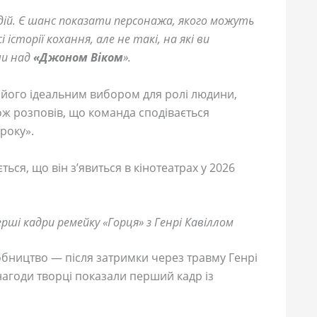
дій. Є шанс показати персонажа, якого можуть
 історії кохання, але не такі, на які ви
чи над
«Джоном Віком
».
 його ідеальним вибором для ролі людини,
кож розповів, що команда сподівається
року».
ться, що він з’явиться в кінотеатрах у 2026
рші кадри ремейку «Горця» з Генрі Кавіллом
бництво — після затримки через травму Генрі
 нагоди творці показали перший кадр із