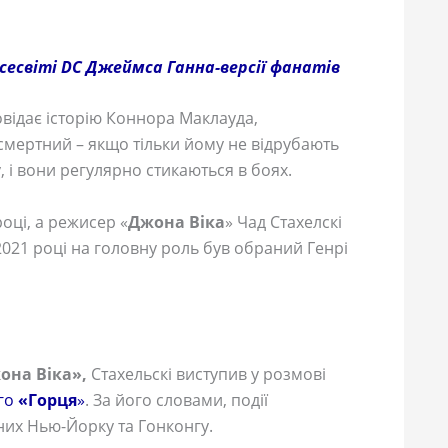
всесвіті DC Джеймса Ганна-версії фанатів
овідає історію Коннора Маклауда,
зсмертний – якщо тільки йому не відрубають
, і вони регулярно стикаються в боях.
оці, а режисер «
Джона Віка
» Чад Стахелскі
2021 році на головну роль був обраний Генрі
она Віка»,
Стахельскі виступив у розмові
го
«Горця
»
. За його словами, події
асних Нью-Йорку та Гонконгу.