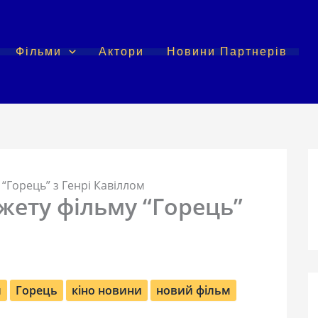
Фільми
Актори
Новини Партнерів
“Горець” з Генрі Кавіллом
жету фільму “Горець”
л
Горець
кіно новини
новий фільм