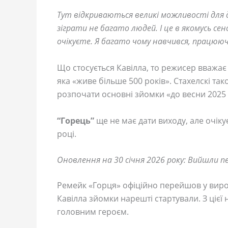
Тут відкриваються великі можливості для 
зіграти не багато людей. І це в якомусь сенсі
очікуєте. Я багато чому навчився, працюю
Що стосується Кавілла, то режисер вважає
яка «живе більше 500 років». Стахелскі та
розпочати основні зйомки «до весни 2025 
“Горець”
ще не має дати виходу, але очікує
році.
Оновлення на 30 січня 2026 року: Вийшли пе
Ремейк «Горця» офіційно перейшов у виро
Кавілла зйомки нарешті стартували. З цієї
головним героєм.