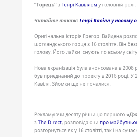
“Горець”
з
Генрі Кавіллом
у головній ролі.
Читайте також:
Генрі Кавілл у новому 
Оригінальна історія Грегорі Вайдена розп
шотландського горця з 16 століття. Він бе
голову. Його лайки існують по всьому світу
Нова екранізація була анонсована в 2008 р
був приєднаний до проекту в 2016 році. У 
Кавілл. Зйомки ще не почалися.
Рекламуючи десяту річницю першого
«Дж
з
The Direct
, розповідаючи
про майбутньо
розгорнуться як у 16 столітті, так і на суч