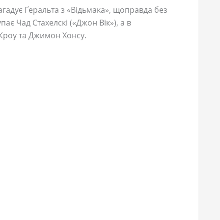
агадує Ґеральта з «Відьмака», щоправда без
ає Чад Стахелскі («Джон Вік»), а в
 Кроу та Джимон Хонсу.