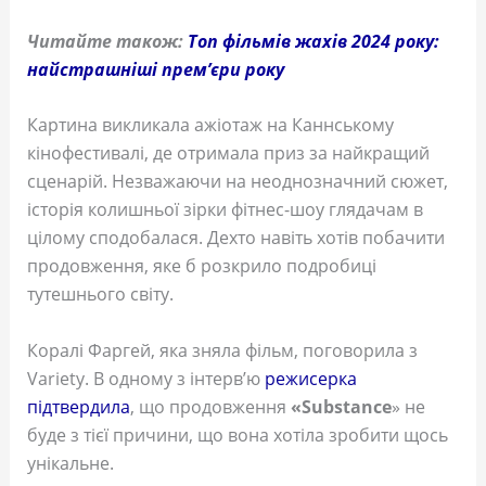
Читайте також:
Топ фільмів жахів 2024 року:
найстрашніші прем’єри року
Картина викликала ажіотаж на Каннському
кінофестивалі, де отримала приз за найкращий
сценарій. Незважаючи на неоднозначний сюжет,
історія колишньої зірки фітнес-шоу глядачам в
цілому сподобалася. Дехто навіть хотів побачити
продовження, яке б розкрило подробиці
тутешнього світу.
Коралі Фаргей, яка зняла фільм, поговорила з
Variety. В одному з інтерв’ю
режисерка
підтвердила
, що продовження
«Substance
» не
буде з тієї причини, що вона хотіла зробити щось
унікальне.