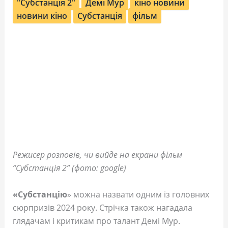
"Субстанція 2"
Демі Мур
кіно новини
новини кіно
Субстанція
фільм
Режисер розповів, чи вийде на екрани фільм
“Субстанція 2” (фото: google)
«
Субстанцію
» можна назвати одним із головних
сюрпризів 2024 року. Стрічка також нагадала
глядачам і критикам про талант Демі Мур.