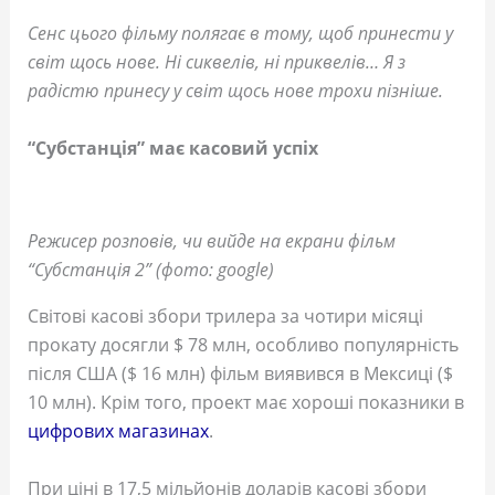
Сенс цього фільму полягає в тому, щоб принести у
світ щось нове. Ні сиквелів, ні приквелів… Я з
радістю принесу у світ щось нове трохи пізніше.
“Субстанція” має касовий успіх
Режисер розповів, чи вийде на екрани фільм
“Субстанція 2” (фото: google)
Світові касові збори трилера за чотири місяці
прокату досягли $ 78 млн, особливо популярність
після США ($ 16 млн) фільм виявився в Мексиці ($
10 млн). Крім того, проект має хороші показники в
цифрових магазинах
.
При ціні в 17,5 мільйонів доларів касові збори