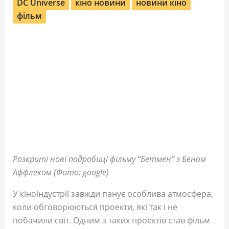
DC Universe
кіно новини
новини кіно
фільм
Розкриті нові подробиці фільму “Бетмен” з Беном
Аффлеком (Фото: google)
У кіноіндустрії завжди панує особлива атмосфера,
коли обговорюються проекти, які так і не
побачили світ. Одним з таких проектів став фільм