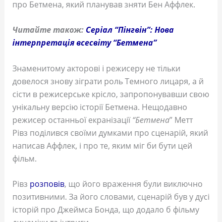
про Бетмена, який планував зняти Бен Аффлек.
Читайте також:
Серіал “Пінгвін”: Нова
інтерпретація всесвіту “Бетмена”
Знаменитому акторові і режисеру не тільки
довелося знову зіграти роль Темного лицаря, а й
сісти в режисерське крісло, запропонувавши свою
унікальну версію історії Бетмена. Нещодавно
режисер останньої екранізації
“Бетмена
” Метт
Рівз поділився своїми думками про сценарій, який
написав Аффлек, і про те, яким міг би бути цей
фільм.
Рівз
розповів
, що його враження були виключно
позитивними. За його словами, сценарій був у дусі
історій про Джеймса Бонда, що додало б фільму