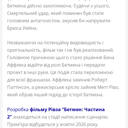
Бетмена дійсно захоплююча. Судячи з усього,
Смертельний удар, який повинен був стати
головним антагоністом, змусив би напружити
Брюса Уейна.
Незважаючи на потенційну видовищність і
оригінальність, фільм так і не був реалізований.
Головною причиною цього стало рішення Бена
Аффлека відійти від ролі Бетмена і передати
проект в інші руки. Ця подія стала переломною
для всієї франшизи. Аффлека замінив Роберт
Паттінсон, а режисерське крісло зайняв Метт Рівз,
який обрав інший підхід до історії Бетмена.
Розробка
фільму Рівза “Бетмен: Частина
2”
знаходиться на стадії написання сценарію.
Прем’єра відбудеться у жовтні 2026 року.