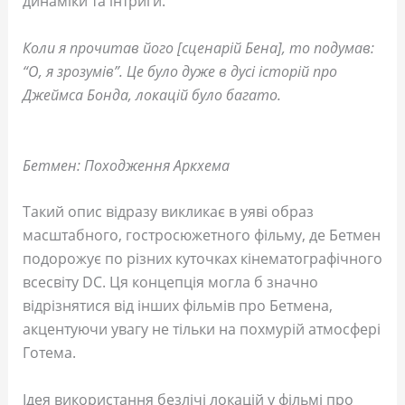
динаміки та інтриги.
Коли я прочитав його [сценарій Бена], то подумав:
“О, я зрозумів”. Це було дуже в дусі історій про
Джеймса Бонда, локацій було багато.
Бетмен: Походження Аркхема
Такий опис відразу викликає в уяві образ
масштабного, гостросюжетного фільму, де Бетмен
подорожує по різних куточках кінематографічного
всесвіту DC. Ця концепція могла б значно
відрізнятися від інших фільмів про Бетмена,
акцентуючи увагу не тільки на похмурій атмосфері
Готема.
Ідея використання безлічі локацій у фільмі про