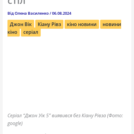
стіл
Від
Олена Василенко
/
06.08.2024
Джон Вік
Кіану Рівз
кіно новини
новини
кіно
серіал
Серіал “Джон Уік 5” виявився без Кіану Рівза (Фото:
google)