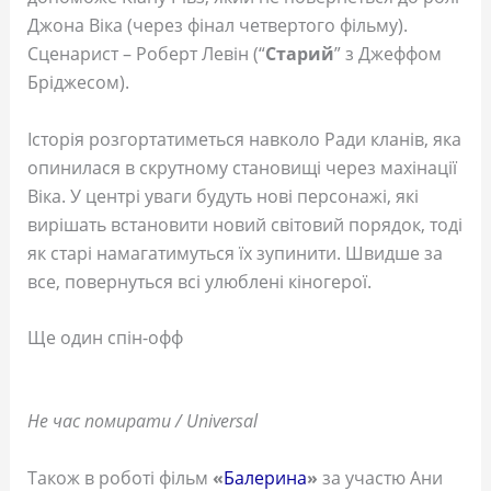
Джона Віка (через фінал четвертого фільму).
Сценарист – Роберт Левін (“
Старий
” з Джеффом
Бріджесом).
Історія розгортатиметься навколо Ради кланів, яка
опинилася в скрутному становищі через махінації
Віка. У центрі уваги будуть нові персонажі, які
вирішать встановити новий світовий порядок, тоді
як старі намагатимуться їх зупинити. Швидше за
все, повернуться всі улюблені кіногерої.
Ще один спін-офф
Не час помирати / Universal
Також в роботі фільм
«
Балерина
»
за участю Ани