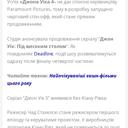
Успіх
«Джона Уіка 4
» не дає спокою керівництву
Paramount Pictures, тому в розробку запущено
черговий спін-офф, який стане прямим
продовженням.
Студія анонсувала продовження серіалу “
Джон
Уік:
Під високим столом
“. Як
повідомляє
Deadline
, події шоу розвиватимуться
одразу після фіналу четвертої частини.
Читайте також:
Найочікуваніші екшн-фільми
цього року
Серіал “Джон Уік 5” виявився без Кіану Рівза:
Режисер Чад Стахелскі стане режисером першого
епізоду та керуватиме проектом. У виробництві
допоможе Кіану Рівз, який не повернеться до ролі