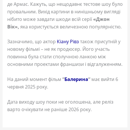
де Армас. Кажуть, що нещодавнє тестове шоу було
провальним. Вихід картини в нинішньому вигляді
нібито може завдати шкоди всій серії
«Джон
Вік»,
яка користується величезною популярністю.
Зазначимо, що актор
Кіану Рівз
також присутній у
новому фільмі – не як продюсер. Його участь
повинна була стати сполучною ланкою між
основними проектами франшизи і відгалуженням.
На даний момент фільм
“
Балерина
“
має вийти 6
червня 2025 року.
Дата виходу шоу поки не оголошена, але реліз
варто очікувати не раніше 2026 року.