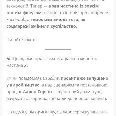
технологій. Тепер —
нова частина із зовсім
іншим фокусом
: не просто історія про створення
Facebook, а
глибокий аналіз того, як
соцмережі змінили суспільство.
Читайте також:
🧠 Що відомо про фільм «Соціальна мережа:
Частина 2»
👉 Як повідомляє
Deadline
,
проект вже запущено
у виробництво
, а над сценарієм та постановкою
працює
Аарон Соркін
— культовий драматург,
лауреат «Оскара» за сценарій до першої частини.
На відміну від оригіналу, який зосереджувався на