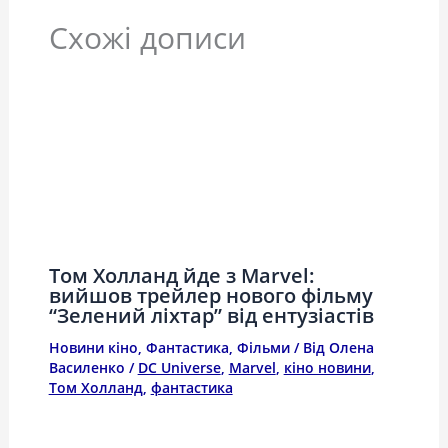
Схожі дописи
Том Холланд йде з Marvel:
вийшов трейлер нового фільму
“Зелений ліхтар” від ентузіастів
Новини кіно
,
Фантастика
,
Фільми
/ Від
Олена
Василенко
/
DC Universe
,
Marvel
,
кіно новини
,
Том Холланд
,
фантастика