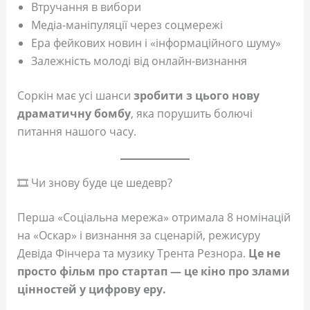
Втручання в вибори
Медіа-маніпуляції через соцмережі
Ера фейкових новин і «інформаційного шуму»
Залежність молоді від онлайн-визнання
Соркін має усі шанси
зробити з цього нову
драматичну бомбу
, яка порушить болючі
питання нашого часу.
🎞️ Чи знову буде це шедевр?
Перша «Соціальна мережа» отримала 8 номінацій
на «Оскар» і визнання за сценарій, режисуру
Девіда Фінчера та музику Трента Резнора.
Це не
просто фільм про стартап — це кіно про злами
цінностей у цифрову еру.