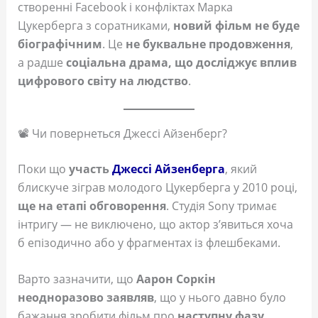
створенні Facebook і конфліктах Марка
Цукерберга з соратниками,
новий фільм не буде
біографічним
. Це
не буквальне продовження
,
а радше
соціальна драма, що досліджує вплив
цифрового світу на людство
.
📽️ Чи повернеться Джессі Айзенберг?
Поки що
участь
Джессі Айзенберга
, який
блискуче зіграв молодого Цукерберга у 2010 році,
ще на етапі обговорення
. Студія Sony тримає
інтригу — не виключено, що актор зʼявиться хоча
б епізодично або у фрагментах із флешбеками.
Варто зазначити, що
Аарон Соркін
неодноразово заявляв
, що у нього давно було
бажання зробити фільм про
наступну фазу