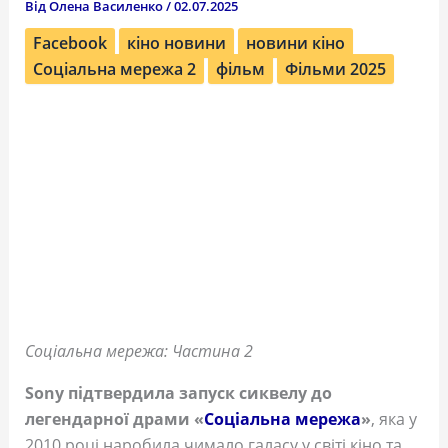
Від
Олена Василенко
/
02.07.2025
Facebook
кіно новини
новини кіно
Соціальна мережа 2
фільм
Фільми 2025
Соціальна мережа: Частина 2
Sony підтвердила запуск сиквелу до
легендарної драми «
Соціальна мережа
»
, яка у
2010 році наробила чимало галасу у світі кіно та