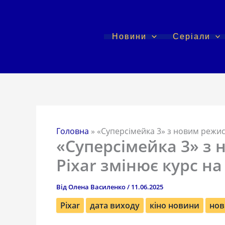
Перейти
до
вмісту
Новини
Серіали
Головна
»
«Суперсімейка 3» з новим режис
«Суперсімейка 3» з
Pixar змінює курс н
Від
Олена Василенко
/
11.06.2025
Pixar
дата виходу
кіно новини
нов