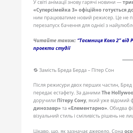
У світі анімації знову гарячі новини —
три
«Суперсімейка 3» офіційно готується до
ним працюватиме новий режисер. Це не пр
перезапуск бачення для однієї з найулюб
Читайте також:
“Таємниця Коко 2” від 
проекти студії
🔁 Замість Бреда Берда – Пітер Сон
Після режисури двох перших частин, Бред
передає естафету. За даними
The Hollywoo
доручили
Пітеру Сону
, який уже відомий 
динозавр»
та
«Елементарно»
. Обидва ф
візуальний стиль і сміливість рішень не 
Цікаво, що, як зазначає джерело, Сона
осо