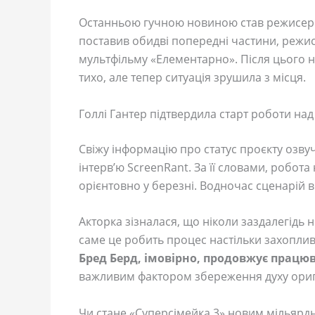
Останньою гучною новиною став режисерсь
поставив обидві попередні частини, режи
мультфільму «Елементарно». Після цього н
тихо, але тепер ситуація зрушила з місця.
Голлі Гантер підтвердила старт роботи на
Свіжу інформацію про статус проєкту озву
інтерв’ю ScreenRant. За її словами, робот
орієнтовно у березні. Водночас сценарій в
Акторка зізналася, що ніколи заздалегідь 
саме це робить процес настільки захоплив
Бред Берд, імовірно, продовжує працю
важливим фактором збереження духу ориг
Чи стане «Суперсімейка 3» новим мільярд