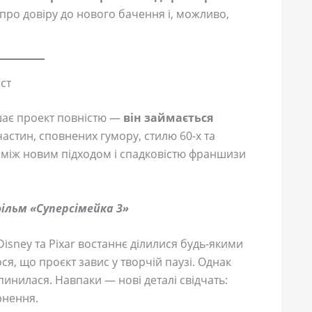
ь про довіру до нового бачення і, можливо,
ст
ишає проект повністю —
він займається
частин, сповнених гумору, стилю 60-х та
 між новим підходом і спадковістю франшизи
ільм «Суперсімейка 3»
isney та Pixar востаннє ділилися будь-якими
лося, що проєкт завис у творчій паузі. Однак
инилася. Навпаки — нові деталі свідчать:
рнення.