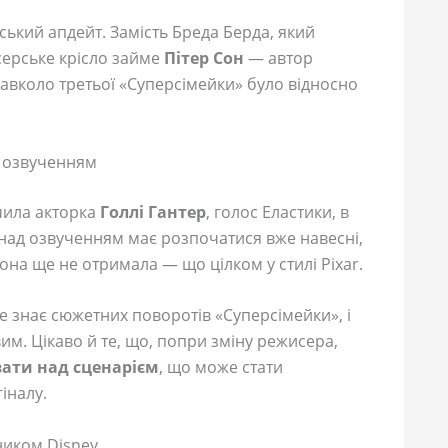
кий апдейт. Замість Бреда Берда, який
серське крісло займе
Пітер Сон
— автор
авколо третьої «Суперсімейки» було відносно
д озвученням
чила акторка
Голлі Гантер
, голос Еластики, в
а над озвученням має розпочатися вже навесні,
она ще не отримала — що цілком у стилі Pixar.
не знає сюжетних поворотів «Суперсімейки», і
им. Цікаво й те, що, попри зміну режисера,
вати над сценарієм
, що може стати
іналу.
ником Disney