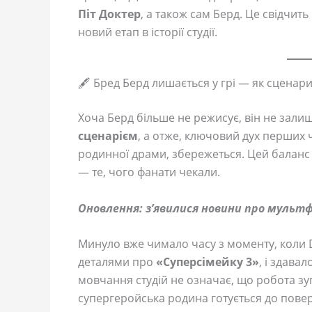
Піт Доктер
, а також сам Берд. Це свідчит
новий етап в історії студії.
🖋️ Бред Берд лишається у грі — як сценари
Хоча Берд більше не режисує, він не зал
сценарієм
, а отже, ключовий дух перших 
родинної драми, збережеться. Цей баланс
— те, чого фанати чекали.
Оновлення: з’явилися новини про мультф
Минуло вже чимало часу з моменту, коли D
деталями про
«Суперсімейку 3»
, і здава
мовчання студій не означає, що робота зуп
супергеройська родина готується до пове