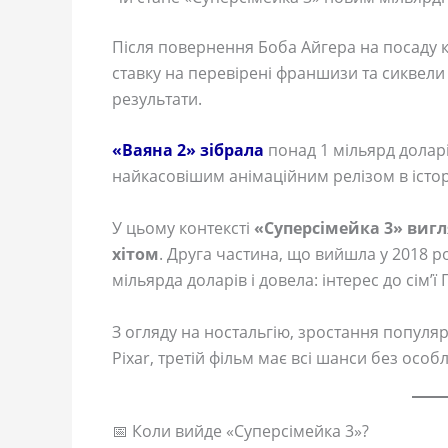
Після повернення Боба Айгера на посаду к
ставку на перевірені франшизи та сиквели
результати.
«Ваяна 2» зібрала
понад 1 мільярд доларі
найкасовішим анімаційним релізом в історі
У цьому контексті
«Суперсімейка 3» виг
хітом
. Друга частина, що вийшла у 2018 ро
мільярда доларів і довела: інтерес до сім’ї 
З огляду на ностальгію, зростання популя
Pixar, третій фільм має всі шанси без осо
📅 Коли вийде «Суперсімейка 3»?