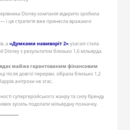
ерівника Disney компанія відкрито зробила
 — і ця стратегія вже принесла вражаючі
в, а
«Думками навиворіт 2»
узагалі стала
ї Disney з результатом близько 1,6 мільярда.
лядає майже гарантованим фінансовим
ці після довгої перерви, зібрала близько 1,2
Паррів анітрохи не згас.
рності супергеройського жанру та силу бренду
бливих зусиль подолати мільярдну позначку.