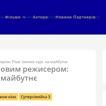
Фільми
Актори
Новини Партнерів
ером: Pixar змінює курс на майбутнє
 новим режисером:
а майбутнє
ини кіно
Суперсімейка 3