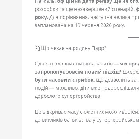
На жаль,
офіційна дата релізу ще не о
розробки та ще незавершений сценарій,
ф
року
. Для порівняння, наступна велика пр
запланована на 19 червня 2026 року.
🤔 Що чекає на родину Парр?
Одне з головних питань фанатів —
чи про
запропонує зовсім новий підхід?
Джерел
бути часовий стрибок
, що дозволить за
подій — можливо, діти вже подорослішал
дорослого супергеройства.
Це відкриває масу сюжетних можливостей: в
до викликів батьківства у супергеройському