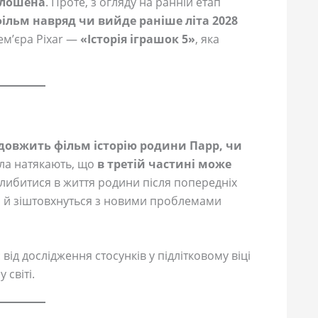
голошена
. Проте, з огляду на ранній етап
ільм навряд чи вийде раніше літа 2028
ем’єра Pixar —
«Історія іграшок 5»
, яка
довжить фільм історію родини Парр, чи
а натякають, що
в третій частині може
глибитися в життя родини після попередніх
и й зіштовхнуться з новими проблемами
ід дослідження стосунків у підлітковому віці
 світі.