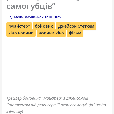
самогубців”
Від
Олена Василенко
/
12.01.2025
"Майстер"
бойовик
Джейсон Стетхем
кіно новини
новини кіно
фільм
Трейлер бойовика “Майстер” з Джейсоном
Стетхемом від режисера “Загону самогубців” (кадр
з фільму)