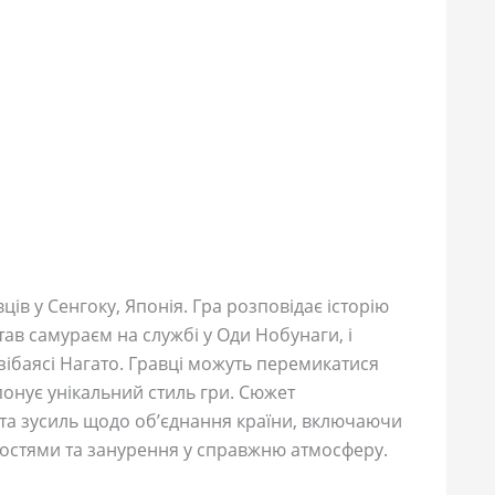
ів у Сенгоку, Японія. Гра розповідає історію
тав самураєм на службі у Оди Нобунаги, і
зібаясі Нагато. Гравці можуть перемикатися
онує унікальний стиль гри. Сюжет
ь та зусиль щодо об’єднання країни, включаючи
тостями та занурення у справжню атмосферу.