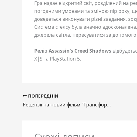
Гра надає відкритий світ, розділений на ре
погодними умовами та зміною пір року, щ
доведеться виконувати різні завдання, з
Система стелсу була значно вдосконалена
джерела світла, пересуватися за допомого
Реліз Assassin’s Creed Shadows
відбудетьс
X|S та PlayStation 5.
ПОПЕРЕДНІЙ
Рецензії на новий фільм “Трансформери: Початок”: Найкраща екранізація
Схожі дописи