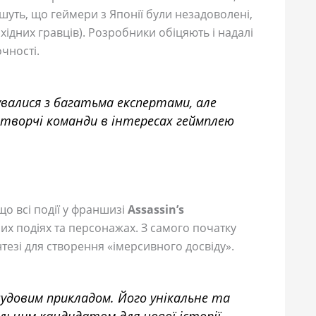
шуть, що геймери з Японії були незадоволені,
ідних гравців). Розробники обіцяють і надалі
чності.
валися з багатьма експертами, але
творчі команди в інтересах геймплею
що всі події у франшизі
Assassin’s
них подіях та персонажах. З самого початку
тезі для створення «імерсивного досвіду».
чудовим прикладом. Його унікальне та
льним кандидатом для нової історії