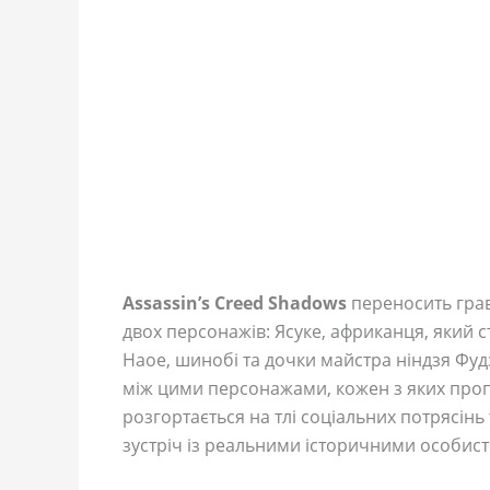
Assassin’s Creed Shadows
переносить гравц
двох персонажів: Ясуке, африканця, який с
Наое, шинобі та дочки майстра ніндзя Фуд
між цими персонажами, кожен з яких проп
розгортається на тлі соціальних потрясін
зустріч із реальними історичними особис