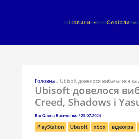
Перейти
до
вмісту
Новини
Серіали
Головна
»
Ubisoft довелося вибачатися за 
Ubisoft довелося виб
Creed, Shadows і Yas
Від
Олена Василенко
/
25.07.2024
PlayStation
Ubisoft
xbox
відеогра