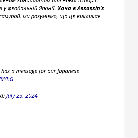
ся у феодальній Японії.
Хоча в Assassin’s
самурай, ми розуміємо, що це викликає
 has a message for our Japanese
U9YhG
ed)
July 23, 2024