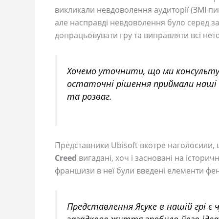
викликали невдоволення аудиторії (ЗМІ пи
але насправді невдоволення було серед зах
допрацьовувати гру та виправляти всі нето
Хочемо уточнити, що ми консульту
остаточні рішення приймали наші 
та розваг.
Представники Ubisoft вкотре наголосили, 
Creed
вигадані, хоч і засновані на історич
франшизи в неї були введені елементи фен
Представлення Ясуке в нашій грі є 
загадкове життя зробило його ідеа