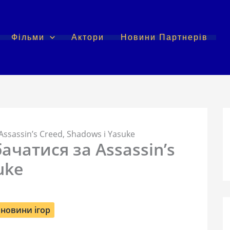
Фільми
Актори
Новини Партнерів
Assassin’s Creed, Shadows і Yasuke
ачатися за Assassin’s
uke
новини ігор