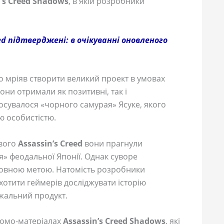
n’s Creed Shadows
, в якій розробники
ed підтверджені: в очікуванні оновленого
 мріяв створити великий проект в умовах
они отримали як позитивні, так і
тосувалося «чорного самурая» Ясуке, якого
 особистістю.
ового
Assassin’s Creed
вони прагнули
 феодальної Японії. Однак суворе
ловною метою. Натомість розробники
отити геймерів досліджувати історію
ажальний продукт.
ромо-матеріалах
Assassin’s Creed Shadows
, які