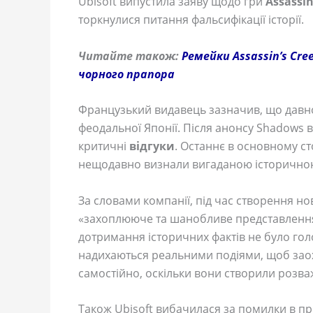
Ubisoft випустила заяву щодо гри
Assassi
торкнулися питання фальсифікації історії.
Читайте також:
Ремейки Assassin’s Cre
чорного прапора
Французький видавець зазначив, що давно
феодальної Японії. Після анонсу Shadows в
критичні
відгуки
. Останнє в основному с
нещодавно визнали вигаданою історичною
За словами компанії, під час створення н
«захоплююче та шанобливе представлення»
дотримання історичних фактів не було го
надихаються реальними подіями, щоб заох
самостійно, оскільки вони створили розв
Також Ubisoft вибачилася за помилки в п