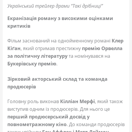
Український трейлер драми “Такі дрібниці”
Екранізація роману з високими оцінками
критиків
Фільм заснований на однойменному романі
Клер
Кіґан
, який отримав престижну
премію Орвелла
за політичну літературу
та номінувався на
Букерівську премію
.
Зірковий акторський склад та команда
продюсерів
Головну роль виконав
Кілліан Мерфі
, який також
виступив одним із продюсерів. Для нього це
перший продюсерський досвід у
повнометражному кіно
. До команди продюсерів