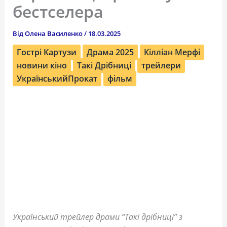
бестселера
Від
Олена Василенко
/
18.03.2025
Гострі Картузи
Драма 2025
Кілліан Мерфі
новини кіно
Такі Дрібниці
трейлери
УкраїнськийПрокат
фільм
Український трейлер драми “Такі дрібниці” з