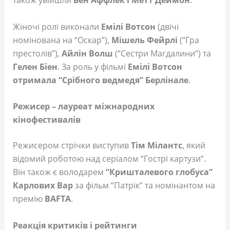
також увійшли
Бен Аффлек і Метт Деймон
.
Жіночі ролі виконали
Емілі Вотсон
(двічі
номінована на “Оскар”),
Мішель Фейрлі
(“Гра
престолів”),
Айлін Волш
(“Сестри Магдалини”) та
Гелен Біен
. За роль у фільмі
Емілі Вотсон
отримала “Срібного ведмедя” Берлінале
.
Режисер – лауреат міжнародних
кінофестивалів
Режисером стрічки виступив
Тім Мілантс
, який
відомий роботою над серіалом “Гострі картузи”.
Він також є володарем
“Кришталевого глобуса”
Карлових Вар
за фільм “Патрік” та номінантом на
премію
BAFTA
.
Реакція критиків і рейтинги