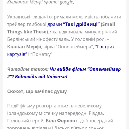
Кілліаном Мерфі (фото: google)
Українські глядачі отримали можливість побачити
трейлер глибокої
драми
“Такі дрібниці”
(Small
Things like These)
, яка відкривала минулорічний
Берлінський кінофестиваль. У головній ролі –
Кілліан Мерфі
, зірка “Оппенгеймера”,
“Гострих
картузів”
і “Початку”.
Читайте також:
Чи вийде фільм “Оппенгеймер
2”? Відповідь від Universal
Сюжет, що зачіпає душу
Події фільму розгортаються в невеликому
ірландському містечку напередодні Різдва.
Головний герой,
Білл Ферлонг
, добросердний
торговець вугіллям і батько п’ятьох доньок,