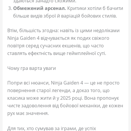
здаються занадто схожими.
Обмежений арсенал.
Критики хотіли б бачити
більше видів зброї й варіацій бойових стилів.
Втім, більшість згодна: навіть із цими недоліками
Ninja Gaiden 4 відчувається як подих свіжого
повітря серед сучасних екшенів, що часто
ставлять ефектність вище геймплейної суті.
Чому гра варта уваги
Попри всі нюанси, Ninja Gaiden 4 — це не просто
повернення старої легенди, а доказ того, що
класика може жити й у 2025 році. Вона пропонує
чисте задоволення від бойової механіки, де кожен
рух має значення.
Для тих, хто сумував за іграми, де успіх