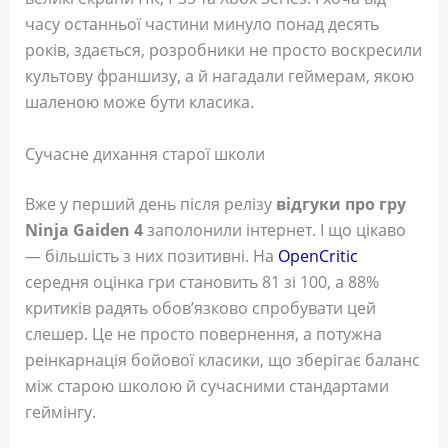
часу останньої частини минуло понад десять
років, здається, розробники не просто воскресили
культову франшизу, а й нагадали геймерам, якою
шаленою може бути класика.
Сучасне дихання старої школи
Вже у перший день після релізу
відгуки про гру
Ninja Gaiden 4
заполонили інтернет. І що цікаво
— більшість з них позитивні. На
OpenCritic
середня оцінка гри становить 81 зі 100, а 88%
критиків радять обов’язково спробувати цей
слешер. Це не просто повернення, а потужна
реінкарнація бойової класики, що зберігає баланс
між старою школою й сучасними стандартами
геймінгу.