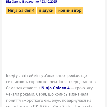
Від
Олена Василенко
/
23.10.2025
Ninja Gaiden 4
відгуки
новини ігор
Іноді у світі геймінгу з’являються релізи, що
викликають справжнє тремтіння в серці фанатів.
Саме так сталося з
Ninja Gaiden 4
— грою, яку
чекали роками. Серія, що колись визначала
поняття «жорсткого екшену», повернулася на
великі екрани ПК, PS5 та Xbox Series. І хоча від