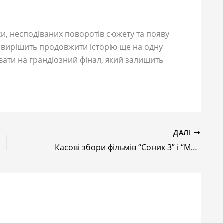
и, несподіваних поворотів сюжету та появу
 вирішить продовжити історію ще на одну
ати на грандіозний фінал, який залишить
ДАЛІ
Касові збори фільмів “Соник 3” і “Муфаса” за перший вікенд: Їжачок наздогнав лева