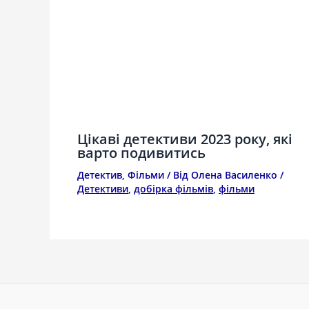
Цікаві детективи 2023 року, які
варто подивитись
Детектив
,
Фільми
/ Від
Олена Василенко
/
Детективи
,
добірка фільмів
,
фільми