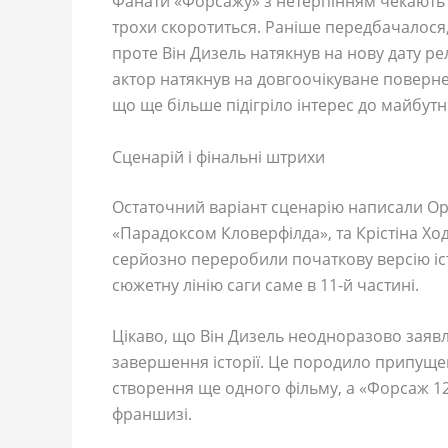
Фанати «Форсажу» з нетерпінням чекають н
трохи скоротиться. Раніше передбачалося, 
проте Він Дизель натякнув на нову дату ре
актор натякнув на довгоочікуване поверн
що ще більше підігріло інтерес до майбутнь
Сценарій і фінальні штрихи
Остаточний варіант сценарію написали Ор
«Парадоксом Кловерфілда», та Крістіна Хо
серйозно переробили початкову версію іс
сюжетну лінію саги саме в 11-й частині.
Цікаво, що Він Дизель неодноразово заявл
завершення історії. Це породило припуще
створення ще одного фільму, а «Форсаж 12
франшизі.