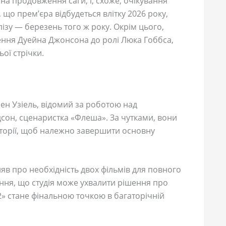
а продовження саги, і, схоже, очікування
що прем’єра відбудеться влітку 2026 року,
лізу — березень того ж року. Окрім цього,
ення Дуейна Джонсона до ролі Люка Гоббса,
ої стрічки.
ен Узіель, відомий за роботою над
дсон, сценаристка «Флеша». За чутками, вони
торії, щоб належно завершити основну
яв про необхідність двох фільмів для повного
ння, що студія може ухвалити рішення про
» стане фінальною точкою в багаторічній