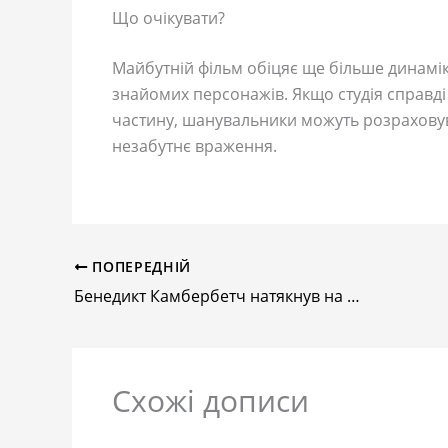
Що очікувати?
Майбутній фільм обіцяє ще більше динамік
знайомих персонажів. Якщо студія справді
частину, шанувальники можуть розраховув
незабутнє враження.
ПОПЕРЕДНІЙ
Бенедикт Камбербетч натякнув на майбутнє Доктора Стренджа у всесвіті Marvel
Схожі дописи