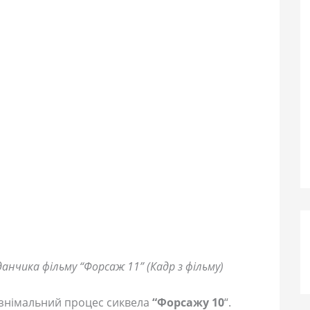
данчика фільму “Форсаж 11” (Кадр з фільму)
в знімальний процес сиквела
“Форсажу 10
“.