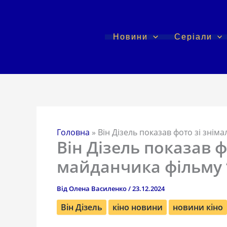
Перейти
до
вмісту
Новини
Серіали
Головна
»
Він Дізель показав фото зі зні
Він Дізель показав 
майданчика фільму 
Від
Олена Василенко
/
23.12.2024
Він Дізель
кіно новини
новини кіно