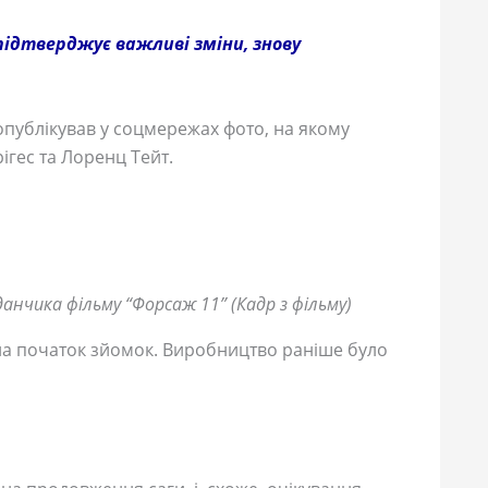
 підтверджує важливі зміни, знову
 опублікував у соцмережах фото, на якому
ігес та Лоренц Тейт.
данчика фільму “Форсаж 11” (Кадр з фільму)
дила початок зйомок. Виробництво раніше було