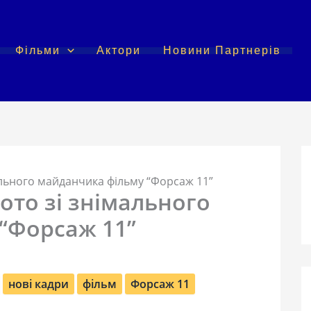
Фільми
Актори
Новини Партнерів
мального майданчика фільму “Форсаж 11”
фото зі знімального
“Форсаж 11”
нові кадри
фільм
Форсаж 11