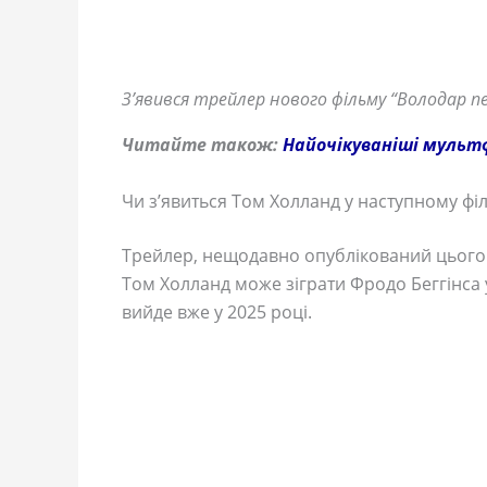
З’явився трейлер нового фільму “Володар пе
Читайте також:
Найочікуваніші мультф
Чи з’явиться Том Холланд у наступному фі
Трейлер, нещодавно опублікований цього
Том Холланд може зіграти Фродо Беггінса 
вийде вже у 2025 році.