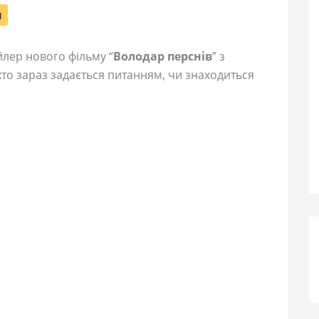
м
ейлер нового фільму “
Володар перснів
” з
хто зараз задається питанням, чи знаходиться