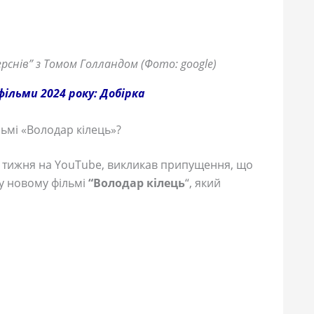
рснів” з Томом Голландом (Фото: google)
ільми 2024 року: Добірка
льмі «Володар кілець»?
 тижня на YouTube, викликав припущення, що
у новому фільмі
“Володар кілець
“, який