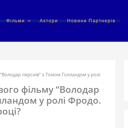
Фільми
Актори
Новини Партнерів
 “Володар перснів” з Томом Голландом у ролі
вого фільму “Володар
лландом у ролі Фродо.
році?