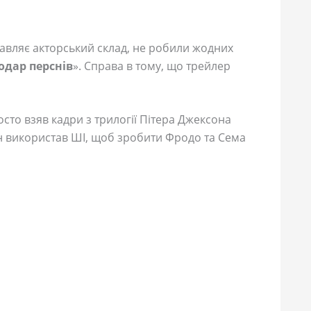
тавляє акторський склад, не робили жодних
одар перснів
». Справа в тому, що трейлер
сто взяв кадри з трилогії Пітера Джексона
ін використав ШІ, щоб зробити Фродо та Сема