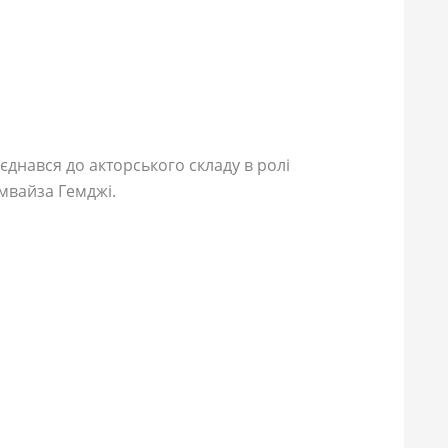
єднався до акторського складу в ролі
мвайза Гемджі.