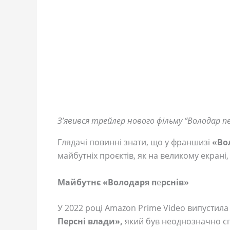
З’явився трейлер нового фільму “Володар п
Глядачі повинні знати, що у франшизі
«Во
майбутніх проєктів, як на великому екрані, 
Майбутнє «Володаря п
е
рснів»
У 2022 році Amazon Prime Video випустил
Персні влади»,
який був неоднозначно с