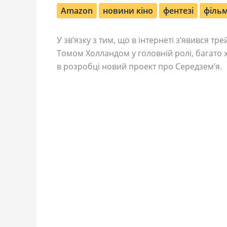
Amazon
новини кіно
фентезі
філь
У зв’язку з тим, що в інтернеті з’явився тр
Томом Холландом у головній ролі, багато 
в розробці новий проект про Середзем’я.