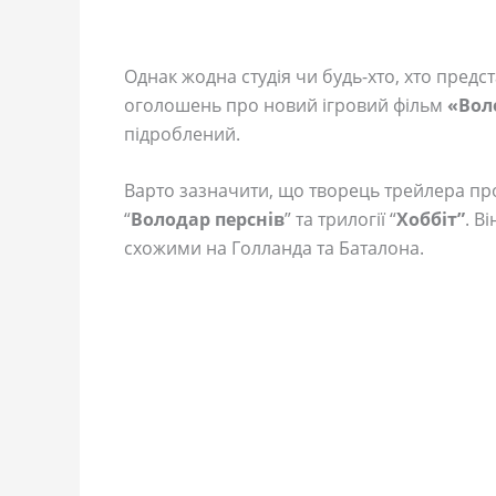
Однак жодна студія чи будь-хто, хто предс
оголошень про новий ігровий фільм
«Вол
підроблений.
Варто зазначити, що творець трейлера про
“
Володар перснів
” та трилогії “
Хоббіт”
. В
схожими на Голланда та Баталона.