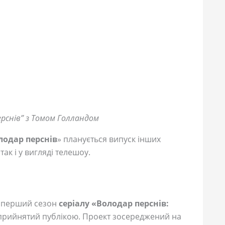
ерснів” з Томом Голландом
лодар перснів
» планується випуск інших
так і у вигляді телешоу.
а перший сезон
серіалу «Володар перснів:
прийнятий публікою. Проект зосереджений на