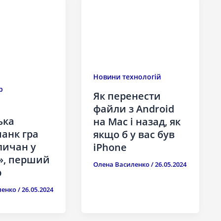
Новини технологій
р
Як перенести
файли з Android
ька
на Mac і назад, як
анк гра
якщо б у вас був
личан у
iPhone
», перший
Олена Василенко
/
26.05.2024
р
ленко
/
26.05.2024