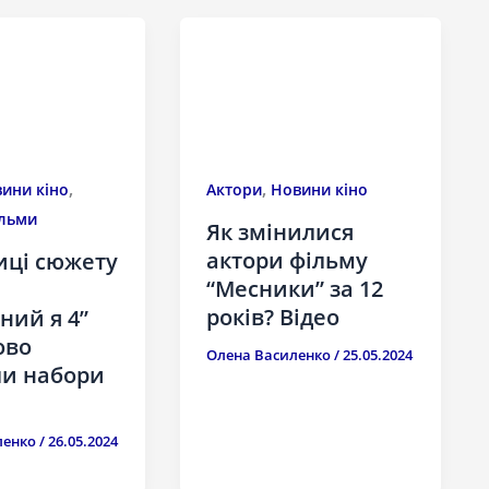
,
,
ини кіно
Актори
Новини кіно
льми
Як змінилися
актори фільму
иці сюжету
“Месники” за 12
років? Відео
ний я 4”
ово
Олена Василенко
/
25.05.2024
ли набори
ленко
/
26.05.2024