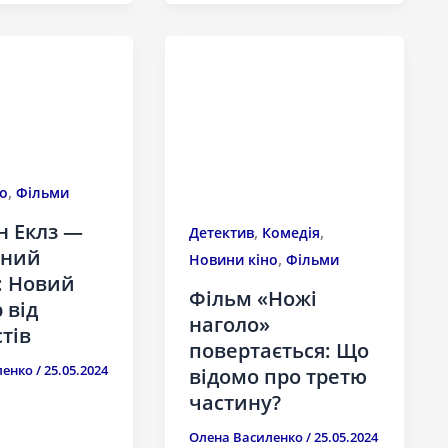
,
о
Фільми
н Еклз —
,
,
Детектив
Комедія
ний
,
Новини кіно
Фільми
: Новий
Фільм «Ножі
 від
наголо»
стів
повертається: Що
ленко
/
25.05.2024
відомо про третю
частину?
Олена Василенко
/
25.05.2024