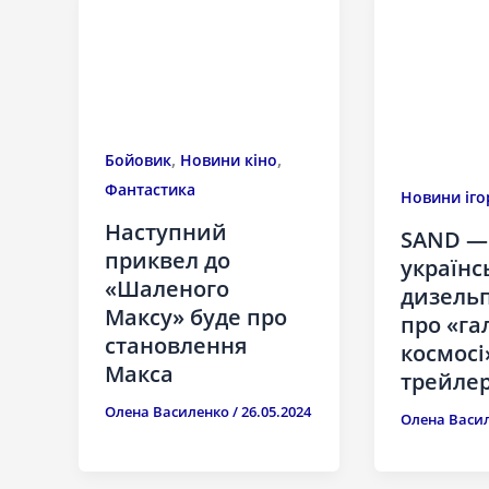
,
,
Бойовик
Новини кіно
Фантастика
Новини іго
Наступний
SAND —
приквел до
українс
«Шаленого
дизельп
Максу» буде про
про «га
становлення
космосі
Макса
трейле
Олена Василенко
/
26.05.2024
Олена Васи