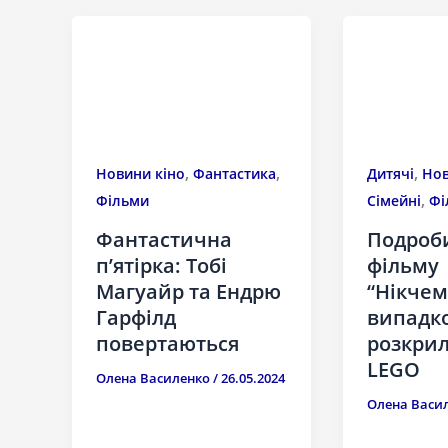
,
,
,
Новини кіно
Фантастика
Дитячі
Нов
,
Фільми
Сімейні
Фі
Фантастична
Подроб
п’ятірка: Тобі
фільму
Магуайр та Ендрю
“Нікчем
Гарфілд
випадк
повертаються
розкри
LEGO
Олена Василенко
/
26.05.2024
Олена Васи