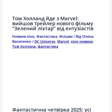
Том Холланд йде з Marvel:
вийшов трейлер нового фільму
“Зелений ліхтар” від ентузіастів
Новини кіно
,
Фантастика
,
Фільми
/ Від
Олена
Василенко
/
DC Universe
,
Marvel
,
кіно новини
,
Том Холланд
,
фантастика
Фантастична четвірка 2025: усі