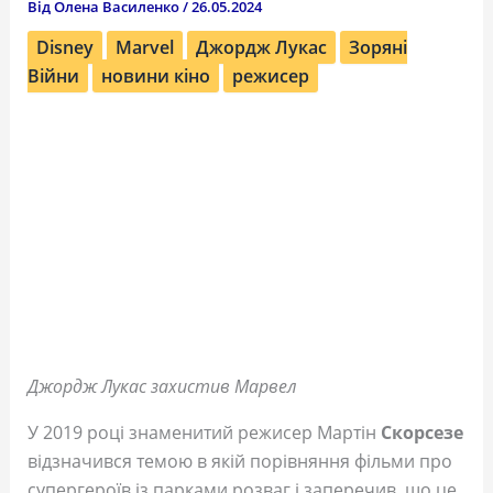
Від
Олена Василенко
/
26.05.2024
Disney
Marvel
Джордж Лукас
Зоряні
Війни
новини кіно
режисер
Джордж Лукас захистив Марвел
У 2019 році знаменитий режисер Мартін
Скорсезе
відзначився темою в якій порівняння фільми про
супергероїв із парками розваг і заперечив, що це