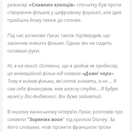
режисер
«Славних хлопців
» спочатку був проти
створення фільмів у цифровому форматі, але ідея
прийшла йому також до голови.
Під час розмови Лукас також підтвердив, що
закінчив знімати фільми. Однак він не сидить
склавши руки:
Ні, я на пенсії. Останнє, що я зробив як продюсер,
це анімаційний фільм під назвою
«Дивні чари
».
Тому я знімав фільми, які хотів знімати, а не … Я
сам себе фінансував, мав власну студію… Я будую
музей у Лос-Анджелесі. Він дуже зайнятий.
В іншому каннському інтерв’ю Лукас розповів про
сиквели
“Зоряних воєн
” під крилом Disney. За
його словами, нові проекти франшизи трохи