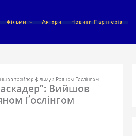
Фільми
Актори
Новини Партнерів
ийшов трейлер фільму з Раяном Ґослінгом
аскадер”: Вийшов
яном Ґослінгом