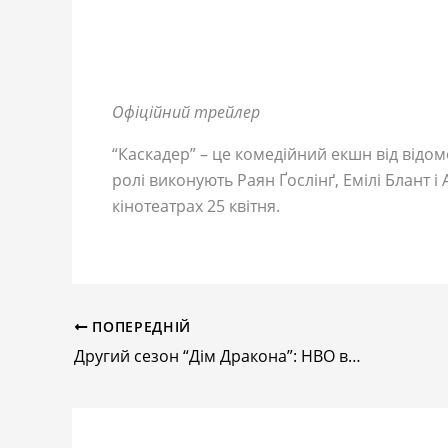
Офіційний трейлер
“Каскадер” – це комедійний екшн від відом
ролі виконують Раян Ґослінґ, Емілі Блант 
кінотеатрах 25 квітня.
ПОПЕРЕДНІЙ
Другий сезон “Дім Дракона”: HBO випустило одразу два трейлера