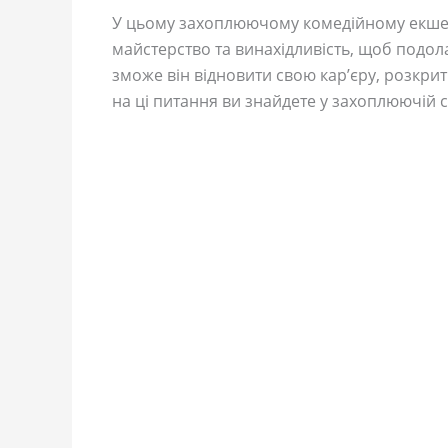
У цьому захоплюючому комедійному екшені
майстерство та винахідливість, щоб подолат
зможе він відновити свою кар’єру, розкрит
на ці питання ви знайдете у захоплюючій с