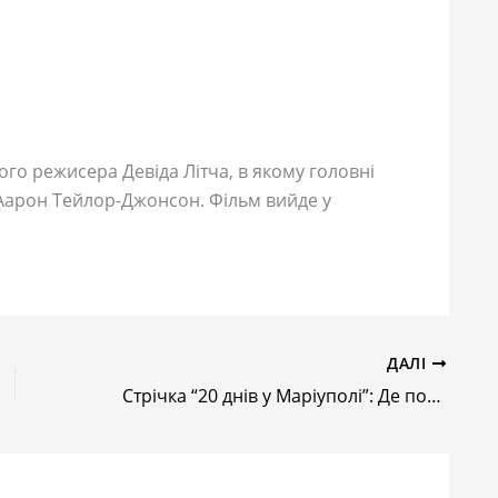
ого режисера Девіда Літча, в якому головні
і Аарон Тейлор-Джонсон. Фільм вийде у
ДАЛІ
Стрічка “20 днів у Маріуполі”: Де подивитись онлайн та у кінотеатрах