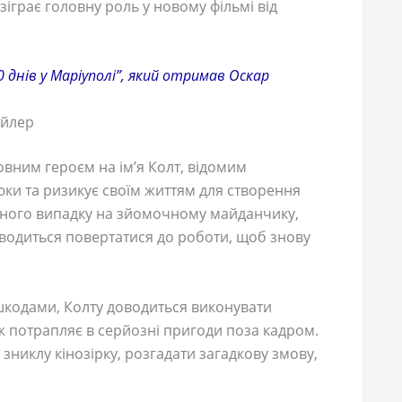
зіграє головну роль у новому фільмі від
0 днів у Маріуполі”, який отримав Оскар
ейлер
овним героєм на ім’я Колт, відомим
юки та ризикує своїм життям для створення
сного випадку на зйомочному майданчику,
оводиться повертатися до роботи, щоб знову
шкодами, Колту доводиться виконувати
ож потрапляє в серйозні пригоди поза кадром.
зниклу кінозірку, розгадати загадкову змову,