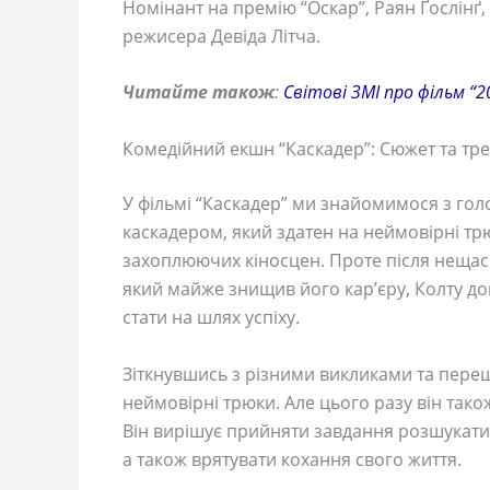
Номінант на премію “Оскар”, Раян Ґослінґ, 
режисера Девіда Літча.
Читайте також
:
Світові ЗМІ про фільм “2
Комедійний екшн “Каскадер”: Сюжет та тр
У фільмі “Каскадер” ми знайомимося з гол
каскадером, який здатен на неймовірні тр
захоплюючих кіносцен. Проте після неща
який майже знищив його кар’єру, Колту д
стати на шлях успіху.
Зіткнувшись з різними викликами та пере
неймовірні трюки. Але цього разу він так
Він вирішує прийняти завдання розшукати 
а також врятувати кохання свого життя.