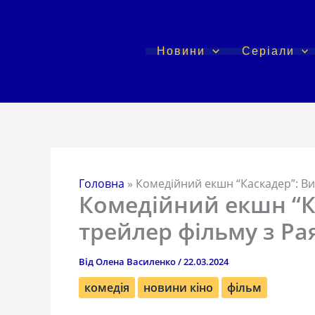
Перейти
до
вмісту
Новини
Серіали
Головна
»
Комедійний екшн “Каскадер”: В
Комедійний екшн “К
трейлер фільму з Ра
Від
Олена Василенко
/
22.03.2024
комедія
новини кіно
фільм