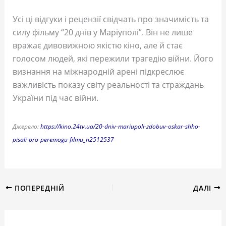
Усі ці відгуки і рецензії свідчать про значимість та
силу фільму “20 днів у Маріуполі”. Він не лише
вражає дивовижною якістю кіно, але й стає
голосом людей, які пережили трагедію війни. Його
визнання на міжнародній арені підкреслює
важливість показу світу реальності та страждань
України під час війни.
Джерело:
https://kino.24tv.ua/20-dniv-mariupoli-zdobuv-oskar-shho-
pisali-pro-peremogu-filmu_n2512537
ПОПЕРЕДНІЙ
ДАЛІ