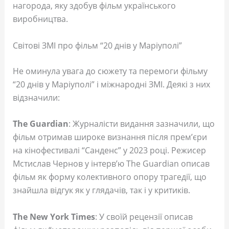
нагорода, яку здобув фільм українського
виробництва.
Світові ЗМІ про фільм “20 днів у Маріуполі”
Не оминула увага до сюжету та перемоги фільму
“20 днів у Маріуполі” і міжнародні ЗМІ. Деякі з них
відзначили:
The Guardian
: Журналісти видання зазначили, що
фільм отримав широке визнання після прем’єри
на кінофестивалі “Санденс” у 2023 році. Режисер
Мстислав Чернов у інтерв’ю The Guardian описав
фільм як форму колективного опору трагедії, що
знайшла відгук як у глядачів, так і у критиків.
The New York Times
: У своїй рецензії описав