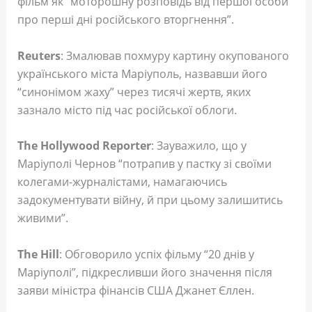
фільм як “моторошну розповідь від першої особи
про перші дні російського вторгнення”.
Reuters
: Змалював похмуру картину окупованого
українського міста Маріуполь, назвавши його
“синонімом жаху” через тисячі жертв, яких
зазнало місто під час російської облоги.
The Hollywood Reporter
: Зауважило, що у
Маріуполі Чернов “потрапив у пастку зі своїми
колегами-журналістами, намагаючись
задокументувати війну, й при цьому залишитись
живими”.
The Hill
: Обговорило успіх фільму “20 днів у
Маріуполі”, підкресливши його значення після
заяви міністра фінансів США Джанет Єллен.