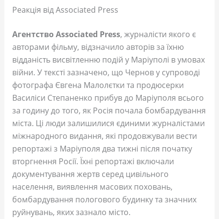
Реакція від Associated Press
Агентство Associated Press
, журналісти якого є
авторами фільму, відзначило авторів за їхню
відданість висвітленню подій у Маріуполі в умовах
війни. У тексті зазначено, що Чернов у супроводі
фотографа Євгена Малолєтки та продюсерки
Василіси Степаненко прибув до Маріуполя всього
за годину до того, як Росія почала бомбардування
міста. Ці люди залишилися єдиними журналістами
міжнародного видання, які продовжували вести
репортажі з Маріуполя два тижні після початку
вторгнення Росії. Їхні репортажі включали
документування жертв серед цивільного
населення, виявлення масових поховань,
бомбардування пологового будинку та значних
руйнувань, яких зазнало місто.