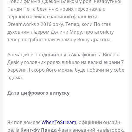
Новий фільм з Джеком Блеком у ролі незабутньої
Панди По та безліччю нових персонажів є
першою великою частиною франшизи
Dreamworks з 2016 року. Тепер, коли По стає
духовним лідером Долини Миру, протагоністу
тепер потрібно знайти заміну Воїну Дракона.
Анімаційне продовження з Аквафіною та Віолою
Девіс у головних ролях вийшло на великі екрани 7
березня. І скоро його можна буде побачити у себе
вдома.
Дата цифрового випуску
Як повідомляє
WhenToStream
, офіційний онлайн-
реліз
Кунг-фу Панда 4
запланований на вівторок,