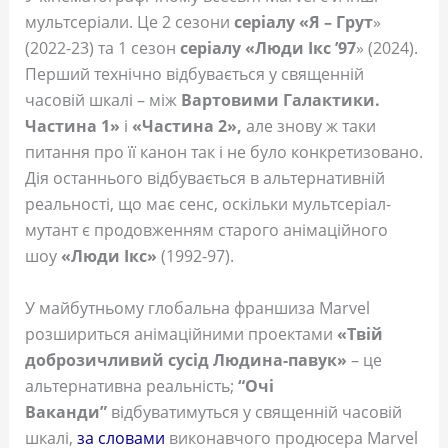
мультсеріали. Це 2 сезони
серіалу «Я – Грут
»
(2022-23) та 1 сезон
серіалу «Люди Ікс ’97
» (2024).
Перший технічно відбувається у священній
часовій шкалі – між
Вартовими Галактики.
Частина 1»
і
«Частина 2»,
але знову ж таки
питання про її канон так і не було конкретизовано.
Дія останнього відбувається в альтернативній
реальності, що має сенс, оскільки мультсеріал-
мутант є продовженням старого анімаційного
шоу
«Люди Ікс»
(1992-97).
У майбутньому глобальна франшиза Marvel
розшириться анімаційними проектами
«Твій
доброзичливий сусід Людина-павук»
– це
альтернативна реальність;
“Очі
Ваканди”
відбуватимуться у священній часовій
шкалі,
за словами
виконавчого продюсера Marvel