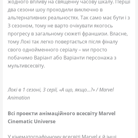
жодного впливу на священну часову шкалу. Перші
два сезони шоу проходили виключно в
альтернативних реальностях. Так само має бути і з
3 сезоном, тому не варто очікувати якогось
прогресу в загальному сюжеті франшизи. Власне,
тому Локі так легко повертається після фіналу
свого однойменного серіалу – ми просто
побачимо Варіант або Варіанти персонажа з
мультивсесвіту.
Локі в 1 сезоні, 3 серії, «А що, якщо…?» / Marvel
Animation
Всі проекти анімаційного всесвіту Marvel
Cinematic Universe
У кінематографічному всесвіті Marvel є й інші