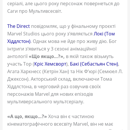
серіалі, але цього року персонаж повернеться до
Саги про Мультивсесвіт.
The Direct
повідомляє, що у фінальному проєкті
Marvel Studios цього року з’являється
Локі (Том
Хіддлстон)
. Однак мова не йде про живу дію. Бог
інтриги з’явиться у 3 сезоні анімаційної
антології
«Що якщо…?»,
в якій також візьмуть
участь Тор (
Кріс Хемсворт
),
Бакі (Себастьян Стен)
,
Агата Харкнесс (Кетрін Хан) та Нік Ф’юрі (Семюел Л.
Джексон). Акторський склад, включаючи Тома
Хіддлстона, в черговий раз озвучив своїх
персонажів Marvel для нових епізодів
мультиверсального мультсеріалу.
«А що, якщо…?»
Хоча він є частиною
кінематографічного всесвіту Marvel, він не має