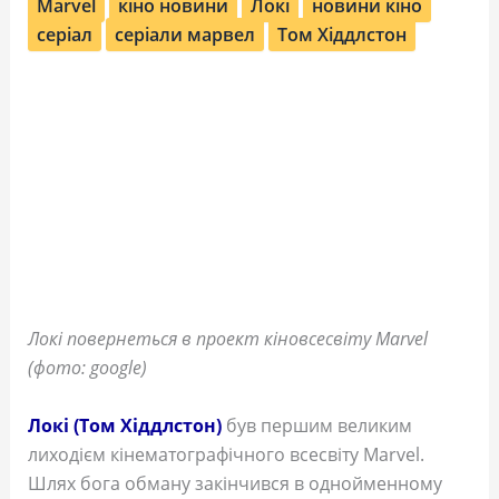
Marvel
кіно новини
Локі
новини кіно
серіал
серіали марвел
Том Хіддлстон
Локі повернеться в проект кіновсесвіту Marvel
(фото: google)
Локі (Том Хіддлстон)
був першим великим
лиходієм кінематографічного всесвіту Marvel.
Шлях бога обману закінчився в однойменному