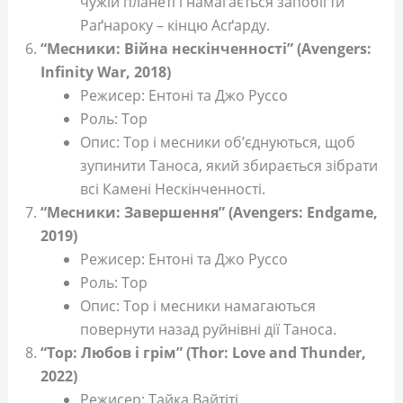
чужій планеті і намагається запобігти
Раґнароку – кінцю Асґарду.
“Месники: Війна нескінченності” (Avengers:
Infinity War, 2018)
Режисер: Ентоні та Джо Руссо
Роль: Тор
Опис: Тор і месники об’єднуються, щоб
зупинити Таноса, який збирається зібрати
всі Камені Нескінченності.
“Месники: Завершення” (Avengers: Endgame,
2019)
Режисер: Ентоні та Джо Руссо
Роль: Тор
Опис: Тор і месники намагаються
повернути назад руйнівні дії Таноса.
“Тор: Любов і грім” (Thor: Love and Thunder,
2022)
Режисер: Тайка Вайтіті