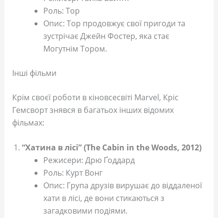
Роль: Тор
Опис: Тор продовжує свої пригоди та
зустрічає Джейн Фостер, яка стає
Могутнім Тором.
Інші фільми
Крім своєї роботи в кіновсесвіті Marvel, Кріс
Гемсворт знявся в багатьох інших відомих
фільмах:
“Хатина в лісі” (The Cabin in the Woods, 2012)
Режисери: Дрю Ґоддард
Роль: Курт Вонг
Опис: Група друзів вирушає до віддаленої
хати в лісі, де вони стикаються з
загадковими подіями.