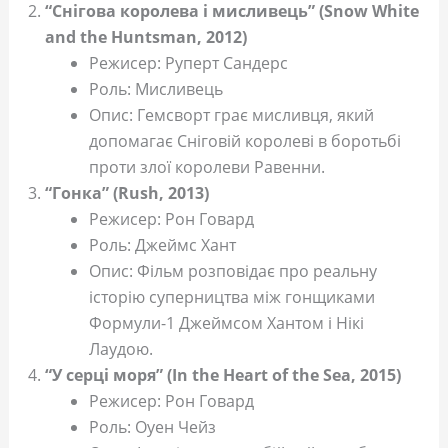
“Снігова королева і мисливець” (Snow White
and the Huntsman, 2012)
Режисер: Руперт Сандерс
Роль: Мисливець
Опис: Гемсворт грає мисливця, який
допомагає Сніговій королеві в боротьбі
проти злої королеви Равенни.
“Гонка” (Rush, 2013)
Режисер: Рон Говард
Роль: Джеймс Хант
Опис: Фільм розповідає про реальну
історію суперництва між гонщиками
Формули-1 Джеймсом Хантом і Нікі
Лаудою.
“У серці моря” (In the Heart of the Sea, 2015)
Режисер: Рон Говард
Роль: Оуен Чейз