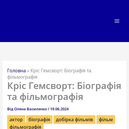
Перейти
до
вмісту
Головна
»
Кріс Гемсворт: Біографія та
фільмографія
Кріс Гемсворт: Біографія
та фільмографія
Від
Олена Василенко
/
19.06.2024
актор
біографія
добірка фільмів
фільм
фільмографія