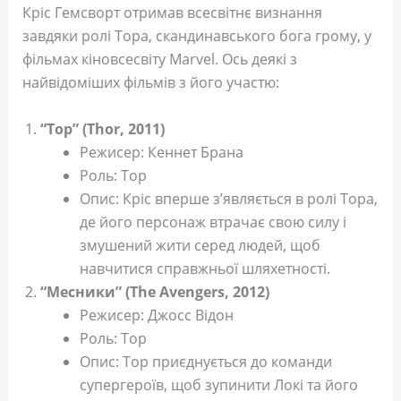
Кріс Гемсворт отримав всесвітнє визнання
завдяки ролі Тора, скандинавського бога грому, у
фільмах кіновсесвіту Marvel. Ось деякі з
найвідоміших фільмів з його участю:
“Тор” (Thor, 2011)
Режисер: Кеннет Брана
Роль: Тор
Опис: Кріс вперше з’являється в ролі Тора,
де його персонаж втрачає свою силу і
змушений жити серед людей, щоб
навчитися справжньої шляхетності.
“Месники” (The Avengers, 2012)
Режисер: Джосс Відон
Роль: Тор
Опис: Тор приєднується до команди
супергероїв, щоб зупинити Локі та його