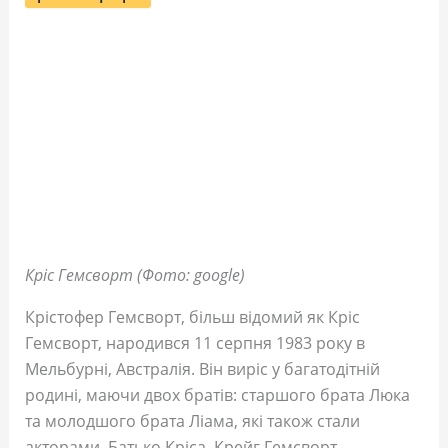
Кріс Гемсворт (Фото: google)
Крістофер Гемсворт, більш відомий як Кріс
Гемсворт, народився 11 серпня 1983 року в
Мельбурні, Австралія. Він виріс у багатодітній
родині, маючи двох братів: старшого брата Люка
та молодшого брата Ліама, які також стали
акторами. Батько Кріса, Крейг Гемсворт,