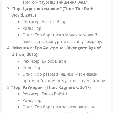
армію Чітаурі від знищення Землі.
“Тор: Царство темряви” (Thor: The Dark
World, 2013)
Режисер: Алан Тейлор
Роль: Тор
Опис: Тор бореться з Малекітом, який
намагається занурити всесвіт у темряву.
“Месники: Ера Альтрона” (Avengers: Age of
Ultron, 2015)
Режисер: Джосс Відон
Роль: Тор
Опис: Тор разом з іншими месниками
протистоїть штучному інтелекту Альтрону.
“Тор: Раґнарок” (Thor: Ragnarok, 2017)
Режисер: Тайка Вайтіті
Роль: Тор
Опис: Тор бореться за виживання на