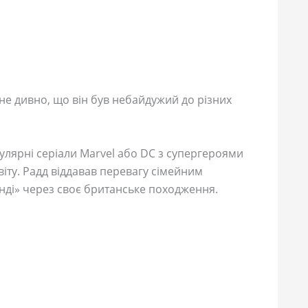
не дивно, що він був небайдужий до різних
улярні серіали Marvel або DC з супергероями
віту. Радд віддавав перевагу сімейним
Денді» через своє британське походження.