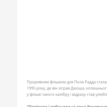
Проривним фільмом для Пола Радда стала 
1995 року, де він зіграв Джоша, колишньо
у фільмі такого калібру і відразу став улюб
“Приїхати і побачити ці арки Paramount