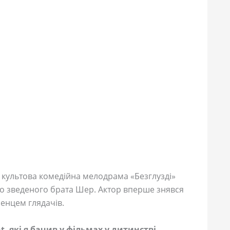
культова комедійна мелодрама «Безглузді»
го зведеного брата Шер. Актор вперше знявся
ленцем глядачів.
, які я бачив у фільмах у дитинстві,