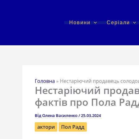
Перейти
до
вмісту
Новини
Серіали
Головна
»
Нестаріючий продавець солодощі
Нестаріючий продав
фактів про Пола Рад
Від
Олена Василенко
/
25.03.2024
актори
Пол Радд