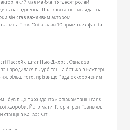
актор, який має майже п’ятдесят ролей і
й день народження. Пол зовсім не виглядає на
і роки він став важливим актором
ть свята Time Out згадав 10 примітних фактів
істі Пассейк, штат Нью-Джерсі. Однак за
а народилася в Сурбітоні, а батько в Еджвері.
ння, більш того, прізвище Радд є скороченим
 і був віце-президентом авіакомпанії Trans
жкої хвороби. Його мати, Глорія Ірен Гранвілл,
станції в Канзас-Сіті.
еройські