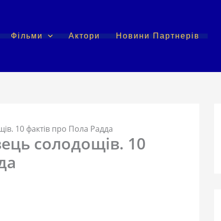
Фільми
Актори
Новини Партнерів
в. 10 фактів про Пола Радда
ець солодощів. 10
да