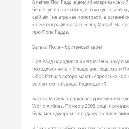
6 квітня Пол Радд, відомий американський 
безліч успішних комедій, святкує свій 55-
свій вік і не втрачає пристрасті: в останн
кінематографічного всесвіту Marvel. На чес
про Пола Радда.
Батьки Пола – британські євреї
Пол Радд народився 6 квітня 1969 року в м
походженням він більше англієць: мати Пол
Обоє батьків актора мають єврейське корі
варіантом прізвища Радницький.
Батько Майкла працював туристичним гідом
World Airlines. Помер у 2008 році після ва
була менеджером з продажу на телевізійній 
З дитинства любить комікси, але не суперг