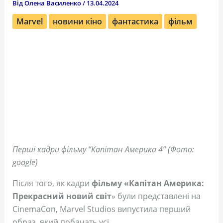
Від
Олена Василенко
/
13.04.2024
Marvel
новини кіно
фантастика
фільм
Перші кадри фільму “Капітан Америка 4” (Фото:
google)
Після того, як кадри
фільму «Капітан Америка:
Прекрасний новий світ
» були представлені на
CinemaCon, Marvel Studios випустила перший
образ, який побачать усі.