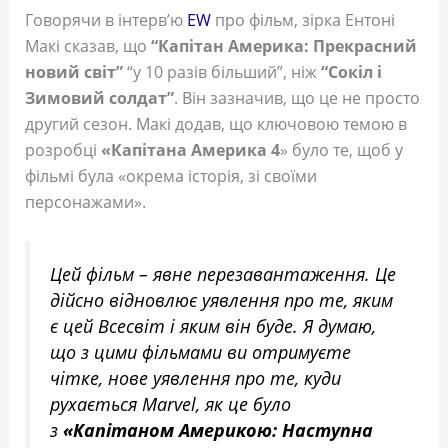
Говорячи в інтерв’ю
EW
про фільм, зірка Ентоні
Макі сказав, що
“Капітан Америка: Прекрасний
новий світ”
“у 10 разів більший”, ніж
“Сокіл і
Зимовий солдат”
. Він зазначив, що це не просто
другий сезон. Макі додав, що ключовою темою в
розробці
«Капітана Америка 4
» було те, щоб у
фільмі була «окрема історія, зі своїми
персонажами».
Цей фільм – явне перезавантаження. Це
дійсно відновлює уявлення про те, яким
є цей Всесвіт і яким він буде. Я думаю,
що з цими фільмами ви отримуєте
чітке, нове уявлення про те, куди
рухається Marvel, як це було
з
«Капітаном Америкою: Наступна