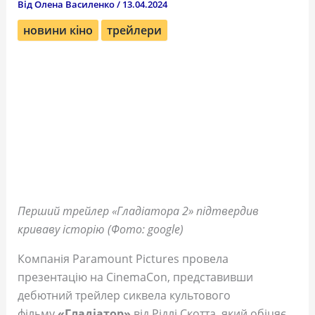
Від
Олена Василенко
/
13.04.2024
новини кіно
трейлери
Перший трейлер «Гладіатора 2» підтвердив
криваву історію (Фото: google)
Компанія Paramount Pictures провела
презентацію на CinemaCon, представивши
дебютний трейлер сиквела культового
фільму
«Гладіатор»
від Рідлі Скотта, який обіцяє