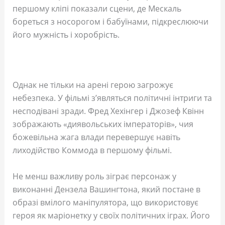
першому кліпі показали сцени, де Мескаль
бореться з носорогом і бабуїнами, підкреслюючи
його мужність і хоробрість.
Однак не тільки на арені герою загрожує
небезпека. У фільмі з’являться політичні інтриги та
несподівані зради. Фред Хехінгер і Джозеф Квінн
зображають «диявольських імператорів», чия
божевільна жага влади перевершує навіть
лиходійство Коммода в першому фільмі.
Не менш важливу роль зіграє персонаж у
виконанні Дензела Вашингтона, який постане в
образі вмілого маніпулятора, що використовує
героя як маріонетку у своїх політичних іграх. Його