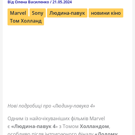
Від
Олена Василенко
/
21.05.2024
Marvel
Sony
Людина-павук
новини кіно
Том Холланд
Нові подробиці про «Людину-павука 4»
Одним із найочікуваніших фільмів Marvel
є
«Людина-павук 4
» з Томом
Холландом
,
особливо після інтригуючого фіналу
«Додому