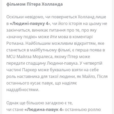
фільмом Пітера Холланда
Оскільки невідомо, чи повернеться Холланд лише
в
«Людині-павуку 4
», чи його історія на цьому не
закінчиться, виникає питання про те, про яку
«значну подію» може йти мова в коментарі
Ротмана. Найбільшим можливим відкриттям, яке
станеться в майбутньому фільмі, є перша поява в
MCU Майлза Моралеса, якому Пітер може
передати спадщину Людини-павука. У четвертій
частині Паркер може буквально взяти на себе
роль наставника для такої людини, як Майлз, Після
останнього кусає павук, що наділяє
надздібностями.
Однак ще більшою загадкою є те,
чи стане
«Людина-павук 4
» останньою роллю