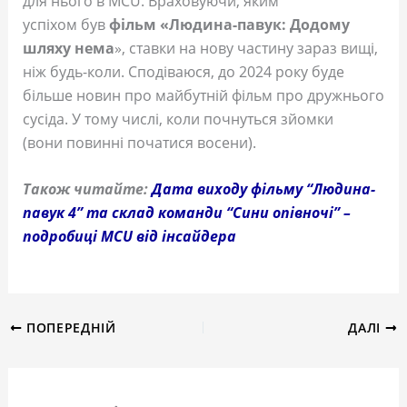
для нього в MCU. Враховуючи, яким
успіхом був
фільм «Людина-павук: Додому
шляху нема
», ставки на нову частину зараз вищі,
ніж будь-коли. Сподіваюся, до 2024 року буде
більше новин про майбутній фільм про дружнього
сусіда. У тому числі, коли почнуться зйомки
(вони повинні початися восени).
Також читайте:
Дата виходу фільму “Людина-
павук 4” та склад команди “Сини опівночі” –
подробиці MCU від інсайдера
ПОПЕРЕДНІЙ
ДАЛІ