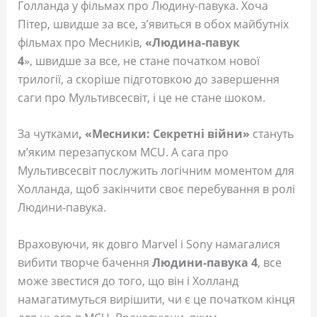
Голланда у фільмах про Людину-павука. Хоча
Пітер, швидше за все, з’явиться в обох майбутніх
фільмах про Месників,
«Людина-павук
4
», швидше за все, не стане початком нової
трилогії, а скоріше підготовкою до завершення
саги про Мультивсесвіт, і це не стане шоком.
За чутками
, «Месники: Секретні війни»
стануть
м’яким перезапуском MCU. А сага про
Мультивсесвіт послужить логічним моментом для
Холланда, щоб закінчити своє перебування в ролі
Людини-павука.
Враховуючи, як довго Marvel і Sony намагалися
вибити творче бачення
Людини-павука 4
, все
може звестися до того, що він і Холланд
намагатимуться вирішити, чи є це початком кінця