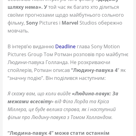
шляху нема». У
той час як багато хто ділиться
своїми прогнозами щодо майбутнього сольного
фільму,
Sony
Pictures і
Marvel
Studios обережно
мовчать.
В інтерв’ю виданню
Deadline
глава Sony Motion
Pictures Group Том Ротман розповів про майбутнє
Людини-павука Голланда. Не розкриваючи
спойлерів, Ротман описав
“Людину-павука 4
” як
“значну подію”. Він поділився наступним:
Я скажу вам, що коли вийде
«Людина-павук: За
межами всесвіту
» від Філа Лорда та Кріса
Міллера, це буде велика справа, як і наступний
фільм про Людину-павука з Томом Холландом.
“Людина-павук 4” може стати останнім