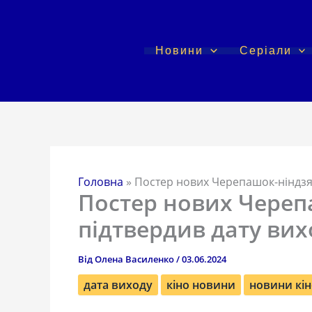
Перейти
до
вмісту
Новини
Серіали
Головна
»
Постер нових Черепашок-ніндзя 
Постер нових Череп
підтвердив дату вих
Від
Олена Василенко
/
03.06.2024
дата виходу
кіно новини
новини кін