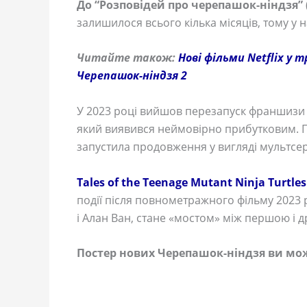
До “Розповідей про черепашок-ніндзя” (T
залишилося всього кілька місяців, тому у н
Читайте також:
Нові фільми Netflix у
Черепашок-ніндзя 2
У 2023 році вийшов перезапуск франшизи
який виявився неймовірно прибутковим. 
запустила продовження у вигляді мультсер
Tales of the Teenage Mutant Ninja Turtles
події після повнометражного фільму 2023
і Алан Ван, стане «мостом» між першою і 
Постер нових Черепашок-ніндзя ви мо