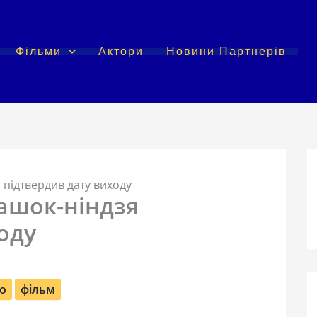
Фільми
Актори
Новини Партнерів
підтвердив дату виходу
ашок-ніндзя
оду
о
фільм