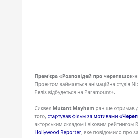
Прем’єра «
Розповідей про черепашок-н
Проектом займається анімаційна студія Nic
Реліз відбудеться на Paramount+.
Сиквел
Mutant Mayhem
раніше отримав да
того,
стартував фільм за мотивами
«Череп
акторським складом і віковим рейтингом R
Hollywood Reporter
, яке повідомило про з