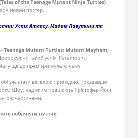
ales of the Teenage Mutant Ninja Turtles)
ас є новий постер.
 травні: Успіх Атласу, Мадам Павутини та
 –
Teenage Mutant Turtles: Mutant Mayhem
,
Пророкуючи такий успіх, Paramount+
іалу ще до прем’єри мультфільму.
обіцяє стати веселою пригодою, показавши
 року. Шоу, над яким працюють Крістофер Йост
другою частинами.
жете побачити нижче: