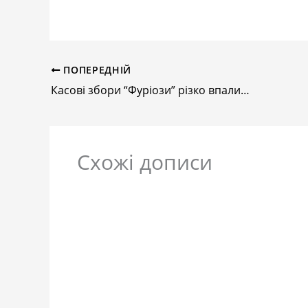
ПОПЕРЕДНІЙ
Касові збори “Фуріози” різко впали – це катастрофа!
Схожі дописи