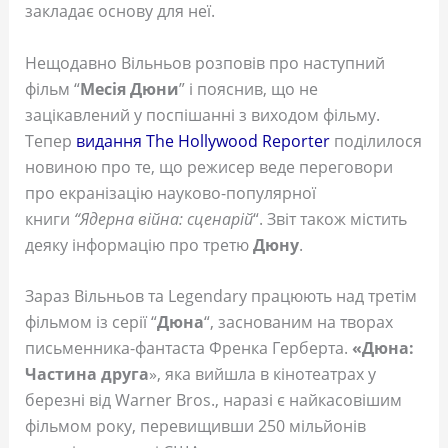
закладає основу для неї.
Нещодавно Вільньов розповів про наступний
фільм “
Месія Дюни
” і пояснив, що не
зацікавлений у поспішанні з виходом фільму.
Тепер
видання The Hollywood Reporter
поділилося
новиною про те, що режисер веде переговори
про екранізацію науково-популярної
книги
“Ядерна війна: сценарій
“.
Звіт також містить
деяку інформацію про третю
Дюну
.
Зараз Вільньов та Legendary працюють над третім
фільмом із серії “
Дюна
“, заснованим на творах
письменника-фантаста Френка Герберта.
«Дюна:
Частина друга
», яка вийшла в кінотеатрах у
березні від Warner Bros., наразі є найкасовішим
фільмом року, перевищивши 250 мільйонів