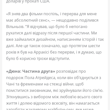
доларів у прокаті США.
«Я зняв два фільми поспіль, і перерва для мене
має абсолютний сенс», — нещодавно поділився
Вільньов. “Я відчував, що було б непогано
рухатися далі відразу після першої частини. Ми
вже займалися дизайном, написанням історій і так
далі. Але це також означало, що протягом шести
років я був на Арракісі без перерви, і я думаю, що
було б корисно трохи відступити.
«Дюна: Частина друга»
розповідає про
подорож Пола Атрейдеса, коли він об’єднується з
Чані та фременами на стежці війни. щоб
помститися змовникам, які зруйнували його сім’ю.
Зіткнувшись з вибором між любов’ю всього свого
життя і долею відомого всесвіту, він намагається
запобігти жахливому майбутньому, яке може