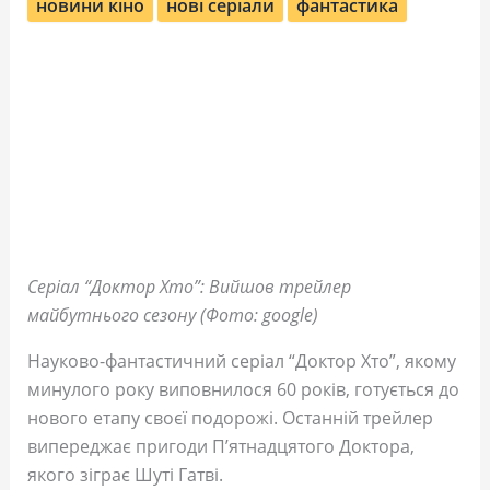
новини кіно
нові серіали
фантастика
Серіал “Доктор Хто”: Вийшов трейлер
майбутнього сезону (Фото: google)
Науково-фантастичний серіал “Доктор Хто”, якому
минулого року виповнилося 60 років, готується до
нового етапу своєї подорожі. Останній трейлер
випереджає пригоди П’ятнадцятого Доктора,
якого зіграє Шуті Гатві.