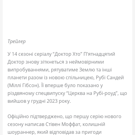
Трейлер
У 14 сезоні серіалу “Доктор Хто” П’ятнадцятий
Доктор знову зіткнеться з неймовірними
випробуваннями, рятуватиме Землю та інші
планети разом із новою спільницею, Рубі Сандей
(Міллі Гібсон). Її вперше було показано у
різдвяному спецвипуску “Церква на Рубі-роуд”, що
вийшов у грудні 2023 року.
Офіційно підтверджено, що першу серію нового
сезону написав Стівен Моффат, колишній
шоураннер, який відповідав за пригоди