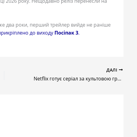
нці 2026 року. Нещодавно реліз перенесли на
же два роки, перший трейлер вийде не раніше
прикріплено до виходу
Посіпак 3
.
ДАЛІ
Netflix готує серіал за культовою грою Dungeons & Dragons: що відомо