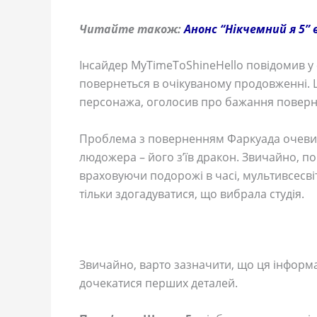
Читайте також:
Анонс “Нікчемний я 5”
Інсайдер MyTimeToShineHello повідомив у
повернеться в очікуваному продовженні. Ц
персонажа, оголосив про бажання поверну
Проблема з поверненням Фаркуада очевид
людожера – його з’їв дракон. Звичайно, п
враховуючи подорожі в часі, мультивсесві
тільки здогадуватися, що вибрала студія.
Звичайно, варто зазначити, що ця інформа
дочекатися перших деталей.