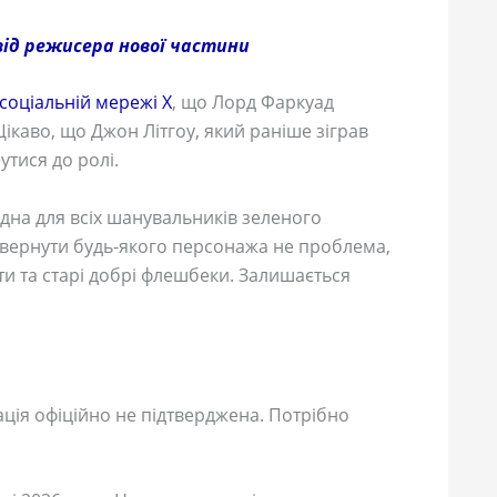
 від режисера нової частини
соціальній мережі X
, що Лорд Фаркуад
ікаво, що Джон Літгоу, який раніше зіграв
тися до ролі.
на для всіх шанувальників зеленого
овернути будь-якого персонажа не проблема,
ти та старі добрі флешбеки. Залишається
ція офіційно не підтверджена. Потрібно