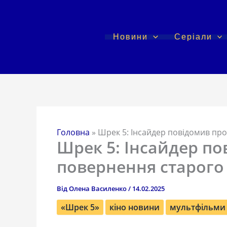
Перейти
до
вмісту
Новини
Серіали
Головна
»
Шрек 5: Інсайдер повідомив пр
Шрек 5: Інсайдер по
повернення старого
Від
Олена Василенко
/
14.02.2025
«Шрек 5»
кіно новини
мультфільми