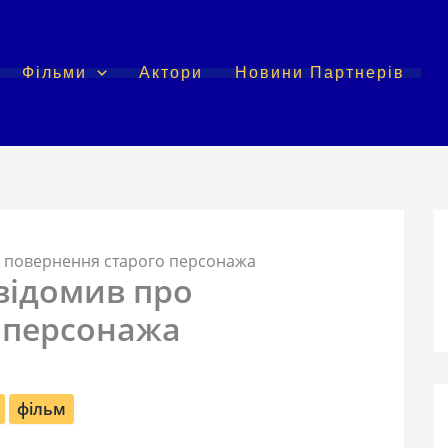
Фільми
Актори
Новини Партнерів
о повернення старого персонажа
відомив про
 персонажа
фільм