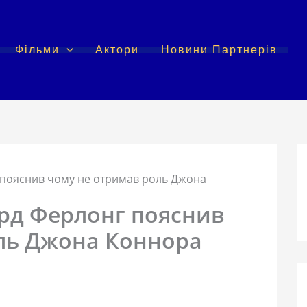
Фільми
Актори
Новини Партнерів
г пояснив чому не отримав роль Джона
ард Ферлонг пояснив
ль Джона Коннора