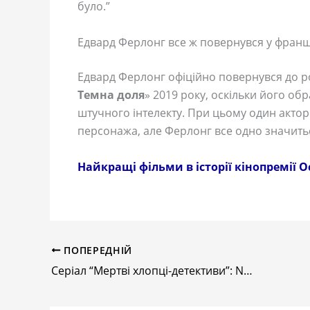
було.”
Едвард Ферлонг все ж повернувся у фран
Едвард Ферлонг офіційно повернувся до 
Темна доля
» 2019 року, оскільки його об
штучного інтелекту. При цьому один актор
персонажа, але Ферлонг все одно значитьс
Найкращі фільми в історії кінопремії О
ПОПЕРЕДНІЙ
Серіал “Мертві хлопці-детективи”: Netflix представив перший трейлер