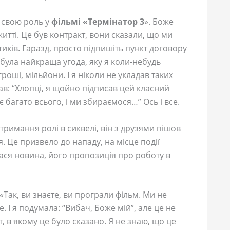
 свою роль у
фільмі «Термінатор 3
». Боже
житті. Це був контракт, вони сказали, що ми
ків. Гаразд, просто підпишіть пункт договору
е була найкраща угода, яку я коли-небудь
гроші, мільйони. І я ніколи не укладав таких
зав: “Хлопці, я щойно підписав цей класний
є багато всього, і ми збираємося…” Ось і все.
римання ролі в сиквелі, він з друзями пішов
. Це призвело до нападу, на місце події
ася новина, його пропозиція про роботу в
: «Так, ви знаєте, ви програли фільм. Ми не
. І я подумала: “Вибач, Боже мій”, але це не
 в якому це було сказано. Я не знаю, що це