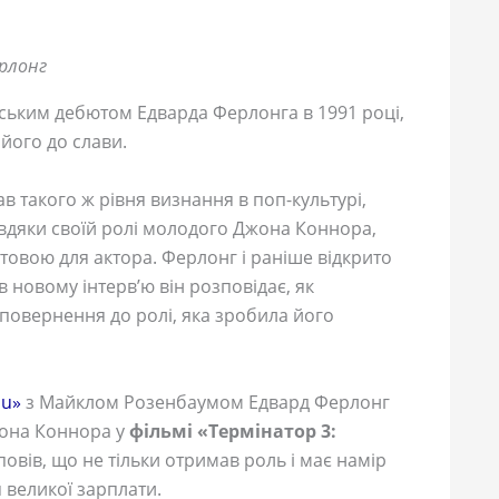
рлонг
ським дебютом Едварда Ферлонга в 1991 році,
його до слави.
ав такого ж рівня визнання в поп-культурі,
вдяки своїй ролі молодого Джона Коннора,
овою для актора. Ферлонг і раніше відкрито
в новому інтерв’ю він розповідає, як
овернення до ролі, яка зробила його
ou»
з Майклом Розенбаумом Едвард Ферлонг
жона Коннора у
фільмі «Термінатор 3:
повів, що не тільки отримав роль і має намір
 великої зарплати.