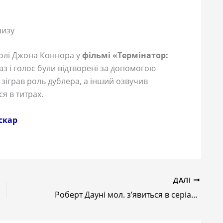
шизу
ролі Джона Коннора у
фільмі «Термінатор:
раз і голос були відтворені за допомогою
 зіграв роль дублера, а інший озвучив
я в титрах.
скар
ДАЛІ
Роберт Дауні мол. з’явиться в серіалі “Симпатик”