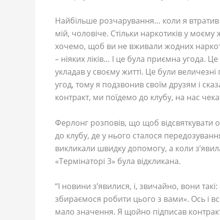
Найбільше розчарування… коли я втратив
мій, чоловіче. Стільки наркотиків у моєму 
хочемо, щоб ви не вживали жодних наркоти
– ніяких ліків… І це була приємна угода. Ц
укладав у своєму житті. Це були величезні 
угод, тому я подзвонив своїм друзям і ска
контракт, ми поїдемо до клубу, на нас чека
Ферлонг розповів, що щоб відсвяткувати от
до клубу, де у нього сталося передозування
викликали швидку допомогу, а коли з’явил
«Термінаторі 3» була відкликана.
“І новини з’явилися, і, звичайно, вони такі
збираємося робити цього з вами». Ось і все
мало значення. Я щойно підписав контракт,