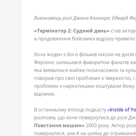
Виконавець ролі Джона Коннора: Едвард Фе
«Термінатор 2: Судний день»
став актор
а продовження бойовика відразу привело 
Хоча жоден з його фільмів ніколи не досяг
Ферлонг залишався фаворитом фанатів за
яка виявилася майже позачасовою та культ
говорив про свої проблеми з тверезістю, і 
проблеми з наркотиками коштували йому п
відомим.
В останньому епізоді подкасту
«Inside of Y
розповів, що хоче повернутися до ролі Д
Повстання машин»
2003 року. Актор роз
повернутися, але й на шляху до отримання