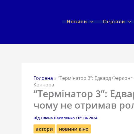
Перейти
до
вмісту
Новини
Серіали
Головна
»
“Термінатор 3”: Едвард Ферлон
Коннора
“Термінатор 3”: Едв
чому не отримав ро
Від
Олена Василенко
/
05.04.2024
актори
новини кіно