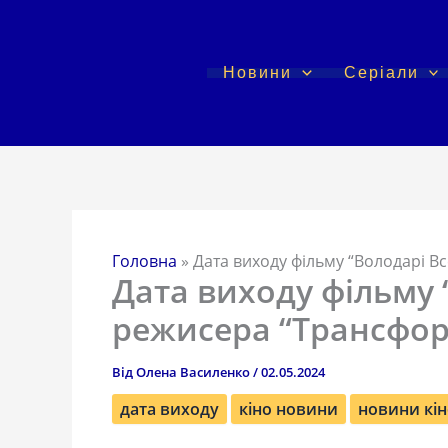
Перейти
до
вмісту
Новини
Серіали
Головна
»
Дата виходу фільму “Володарі Вс
Дата виходу фільму “
режисера “Трансфор
Від
Олена Василенко
/
02.05.2024
дата виходу
кіно новини
новини кін