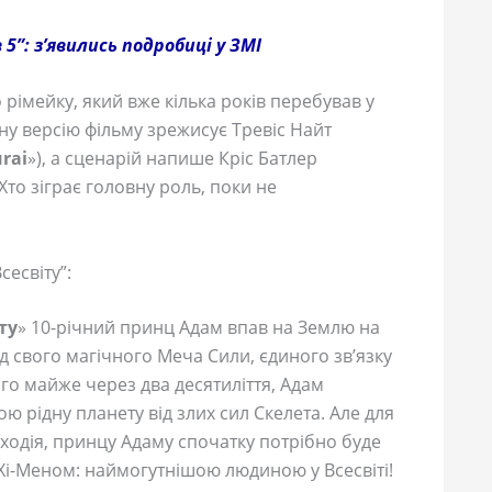
5”: з’явились подробиці у ЗМІ
рімейку, який вже кілька років перебував у
ну версію фільму зрежисує Тревіс Найт
rai
»), а сценарій напише Кріс Батлер
 Хто зіграє головну роль, поки не
есвіту”:
ту
» 10-річний принц Адам впав на Землю на
д свого магічного Меча Сили, єдиного зв’язку
го майже через два десятиліття, Адам
ю рідну планету від злих сил Скелета. Але для
ходія, принцу Адаму спочатку потрібно буде
 Хі-Меном: наймогутнішою людиною у Всесвіті!