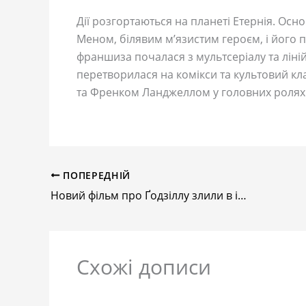
Дії розгортаються на планеті Етернія. Осно
Меном, білявим м’язистим героєм, і його 
франшиза почалася з мультсеріалу та лінійк
перетворилася на комікси та культовий к
та Френком Ланджеллом у головних ролях 
ПОПЕРЕДНІЙ
Новий фільм про Ґодзіллу злили в інтернет перед цифровою прем’єрою
Схожі дописи