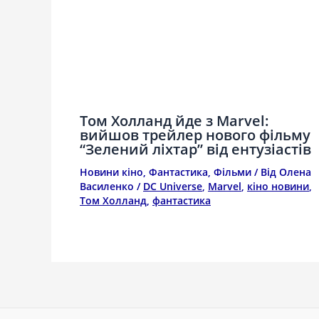
Том Холланд йде з Marvel:
вийшов трейлер нового фільму
“Зелений ліхтар” від ентузіастів
Новини кіно
,
Фантастика
,
Фільми
/ Від
Олена
Василенко
/
DC Universe
,
Marvel
,
кіно новини
,
Том Холланд
,
фантастика