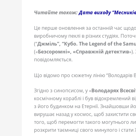
Читайте також:
Дата виходу “Месників 
Це перше оновлення за останній час щодо 
виробничому пеклі в різних студіях. Поточ
(“
Джміль”,
“Кубо. The Legend of the Samu
(«
Безсоромні»,
«Справжній детектив
»).
повідомляється.
Що відомо про сюжетну лінію “Володарів Вс
Згідно з синопсисом, у «
Володарях Всесві
космічному кораблі і був відокремлений ві
з його будинком на Етернії. Знайшовши йо
вирушає назад у космос, щоб захистити сво
того, щоб перемогти такого могутнього ли
розкрити таємниці свого минулого і стати