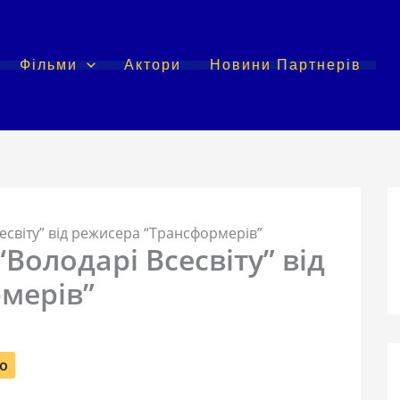
Фільми
Актори
Новини Партнерів
есвіту” від режисера “Трансформерів”
Володарі Всесвіту” від
мерів”
о