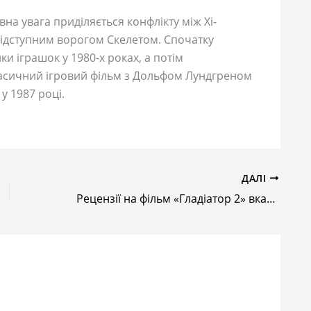
вна увага приділяється конфлікту між Хі-
підступним ворогом Скелетом. Спочатку
и іграшок у 1980-х роках, а потім
ласичний ігровий фільм з Дольфом Лундгреном
у 1987 році.
ДАЛІ
Рецензії на фільм «Гладіатор 2» вказують на успіх Рідлі Скотта