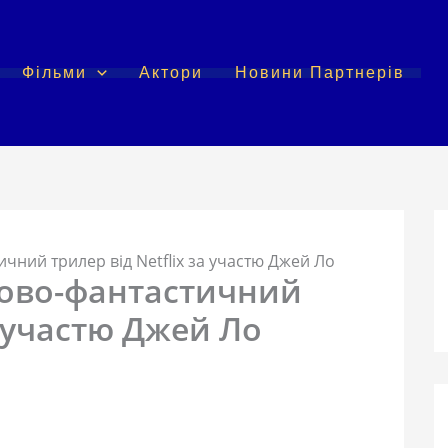
Фільми
Актори
Новини Партнерів
ичний трилер від Netflix за участю Джей Ло
уково-фантастичний
а участю Джей Ло