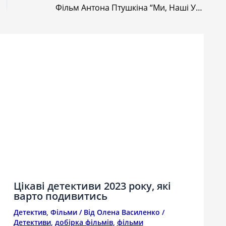
Фільм Антона Птушкіна “Ми, Наші Улюбленці та Війна” презентують на Doc Kyiv Fest
Цікаві детективи 2023 року, які
варто подивитись
Детектив
,
Фільми
/ Від
Олена Василенко
/
Детективи
,
добірка фільмів
,
фільми