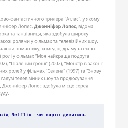
ково-фантастичного трилера “Атлас”, у якому
женніфер Лопес.
Дженніфер Лопес
, відома
торка та танцівниця, яка здобула широку
акож ролями у фільмах та телевізійних шоу.
ючаючи романтику, комедію, драму та екшн.
ї ролі у фільмах “Моя найкраща подруга
002), “Шалений гроші” (2002), “Монстр в законі”
вних ролей у фільмах “Селена” (1997) та “Знову
в галузі телевізійних шоу та продюсування
і, Дженніфер Лопес здобула місце серед
уду.
від Netflix: чи варто дивитись 