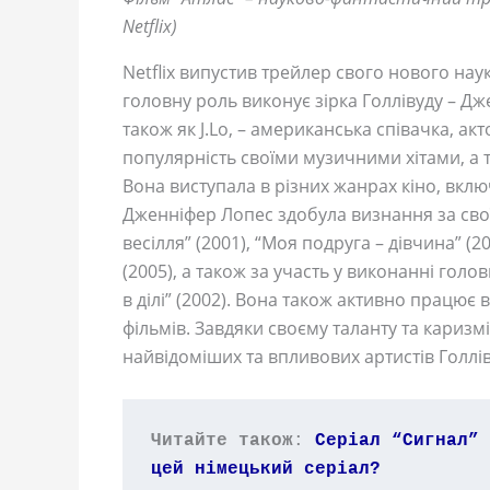
Netflix)
Netflix випустив трейлер свого нового нау
головну роль виконує зірка Голлівуду – Д
також як J.Lo, – американська співачка, ак
популярність своїми музичними хітами, а т
Вона виступала в різних жанрах кіно, вкл
Дженніфер Лопес здобула визнання за сво
весілля” (2001), “Моя подруга – дівчина” (2
(2005), а також за участь у виконанні голо
в ділі” (2002). Вона також активно працює 
фільмів. Завдяки своєму таланту та каризм
найвідоміших та впливових артистів Голлів
Читайте також
: 
Серіал “Сигнал” 
цей німецький серіал?