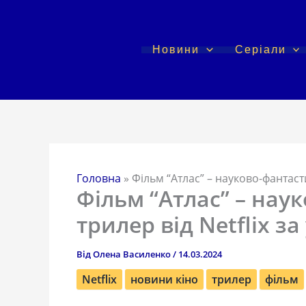
Перейти
до
вмісту
Новини
Серіали
Головна
»
Фільм “Атлас” – науково-фантаст
Фільм “Атлас” – на
трилер від Netflix з
Від
Олена Василенко
/
14.03.2024
Netflix
новини кіно
трилер
фільм