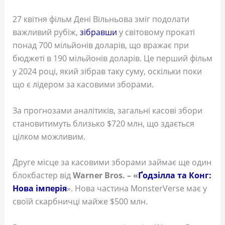
27 квітня фільм Дені Вільньова зміг подолати
важливий рубіж,
зібравши
у світовому прокаті
понад 700 мільйонів доларів, що вражає при
бюджеті в 190 мільйонів доларів. Це перший фільм
у 2024 році, який зібрав таку суму, оскільки поки
що є лідером за касовими зборами.
За прогнозами аналітиків, загальні касові збори
становитимуть близько $720 млн, що здається
цілком можливим.
Друге місце за касовими зборами займає ще один
блокбастер від
Warner Bros. – «
Ґодзілла та Конг:
Нова імперія
». Нова частина MonsterVerse має у
своїй скарбничці майже $500 млн.