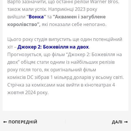
Варто зазначити, що останні релізи Warner Bros.
також мали успіх. Наприкінці 2023 року
вийшли
“
Вонка
“
та
“Аквамен і загублене
королівство”,
які показали себе непогано.
Цього року студія випустить ще один потенційний
хіт –
Джокер 2: Божевілля на двох
.
Прогнозується, що фільм “Джокер 2: Божевілля на
двох” обіцяє стати одним із найбільших релізів
року після того, як оригінальний фільм
коміксів DC зібрав 1 мільярд доларів у всьому світі.
Стрічка за коміксами має вийти в кінотеатрах 4
жовтня 2024 року.
ПОПЕРЕДНІЙ
ДАЛІ