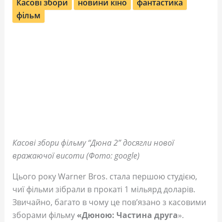
Касові збори
новини кіно
фантастика
фільм
Касові збори фільму “Дюна 2” досягли нової
вражаючої висоти (Фото: google)
Цього року Warner Bros. стала першою студією,
чиї фільми зібрали в прокаті 1 мільярд доларів.
Звичайно, багато в чому це пов’язано з касовими
зборами фільму
«Дюною: Частина друга
».