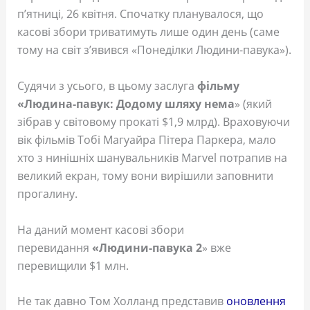
п’ятниці, 26 квітня. Спочатку планувалося, що
касові збори триватимуть лише один день (саме
тому на світ з’явився «Понеділки Людини-павука»).
Судячи з усього, в цьому заслуга
фільму
«Людина-павук: Додому шляху нема
» (який
зібрав у світовому прокаті $1,9 млрд). Враховуючи
вік фільмів Тобі Магуайра Пітера Паркера, мало
хто з нинішніх шанувальників Marvel потрапив на
великий екран, тому вони вирішили заповнити
прогалину.
На даний момент касові збори
перевидання
«Людини-павука 2
» вже
перевищили $1 млн.
Не так давно Том Холланд представив
оновлення