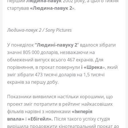
перший
Людина-павук
2002 року, а цього тижня
стартував
«Людина-павук 2
».
Людина-павук 2 / Sony Pictures
У понеділок
“Людині-павуку 2
” вдалося зібрати
значні 805 000 доларів, незважаючи на
обмежений випуск всього 467 екранів. Для
порівняння, в прокат повернули
і «Шрека
», який
зміг зібрати 473 тисячі доларів на 1,5 тисячі
екранів за першу добу.
Показники виявилися настільки хорошими, що
проект зміг потрапити в рейтинг найкасовіших
фільмів нарівні з новинками
«Імперія
впала»
і
«Ебігейл».
Після такого успіху студія
вирішила продовжити кінотеатральний прокат до