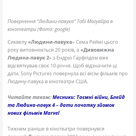
Повернення “Людини-павука” Тобі Магуайра в
кінотеатри (Фото: google)
Сиквелу
«Людини-павука
» Сема Реймі цього
року виповнюється 20 років, а
«Дивовижна
Людина-павук 2
» з Ендрю Гарфілдом вже
відсвяткував своє 10-річчя. Щоб відзначити ці
дати, Sony Pictures повернула всі вісім фільмів про
Людину-павука в кінотеатри США.
Читайте також:
Месники: Таємні війни, Блейд
та Людина-павук 4 – дати початку зйомок
нових фільмів Marvel
Тижнем раніше в кінотеатри повернувся