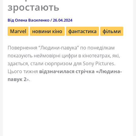
зростають
Від
Олена Василенко
/
26.04.2024
Marvel
новини кіно
фантастика
фільми
Повернення “Людини-павука” по понеділкам
показують неймовірні цифри в кінотеатрах, які,
здається, стали сюрпризом для Sony Pictures.
Цього тижня
відзначилася стрічка «Людина-
павук 2
».