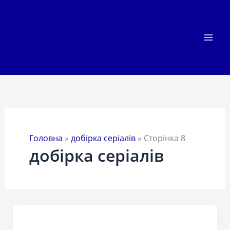
Перейти
до
вмісту
Головна
»
добірка серіалів
»
Сторінка 8
добірка серіалів