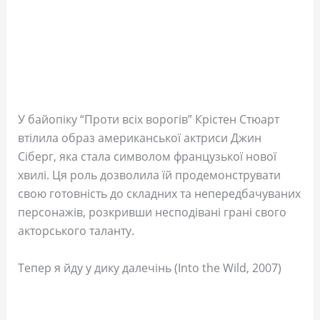
У байопіку “Проти всіх ворогів” Крістен Стюарт
втілила образ американської актриси Джин
Сіберг, яка стала символом французької нової
хвилі. Ця роль дозволила їй продемонструвати
свою готовність до складних та непередбачуваних
персонажів, розкривши несподівані грані свого
акторського таланту.
Тепер я йду у дику далечінь (Into the Wild, 2007)