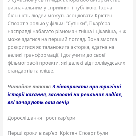
визначальним у сприйнятті публікою. І хоча
більшість людей можуть асоціювати Крістен
Стюарт з ролью у фільмі “Сутінки”, її кар’єра
насправді набагато різноманітніша і цікавіша, ніж
може здатися на перший погляд. Вона змогла
розкритися як талановита акторка, здатна на
великі трансформації, і долучити до своєї
фільмографії проекти, які далекі від голлівудських
стандартів та кліше.
Читайте також:
3 кінопроекти про трагічні
історії кохання, засновані на реальних подіях,
які зачарують ваш вечір
Дорослішання і рост кар’єри
Перші кроки в кар’єрі Крістен Стюарт були