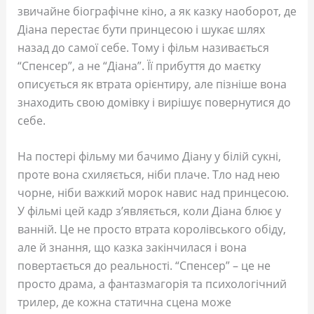
звичайне біографічне кіно, а як казку наоборот, де
Діана перестає бути принцесою і шукає шлях
назад до самої себе. Тому і фільм називається
“Спенсер”, а не “Діана”. Її прибуття до маєтку
описується як втрата орієнтиру, але пізніше вона
знаходить свою домівку і вирішує повернутися до
себе.
На постері фільму ми бачимо Діану у білій сукні,
проте вона схиляється, ніби плаче. Тло над нею
чорне, ніби важкий морок навис над принцесою.
У фільмі цей кадр з’являється, коли Діана блює у
ванній. Це не просто втрата королівського обіду,
але й знання, що казка закінчилася і вона
повертається до реальності. “Спенсер” – це не
просто драма, а фантазмагорія та психологічний
трилер, де кожна статична сцена може