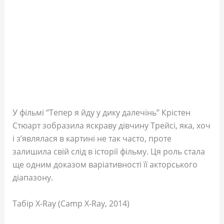
У фільмі “Тепер я йду у дику далечінь” Крістен
Стюарт зобразила яскраву дівчину Трейсі, яка, хоч
і з’являлася в картині не так часто, проте
залишила свій слід в історії фільму. Ця роль стала
ще одним доказом варіативності її акторського
діапазону.
Табір X-Ray (Camp X-Ray, 2014)