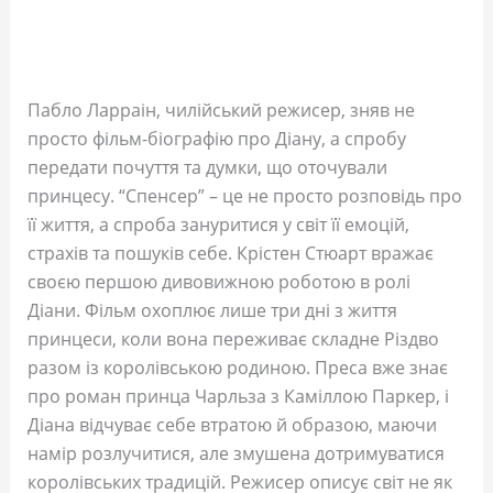
Пабло Ларраін, чилійський режисер, зняв не
просто фільм-біографію про Діану, а спробу
передати почуття та думки, що оточували
принцесу. “Спенсер” – це не просто розповідь про
її життя, а спроба зануритися у світ її емоцій,
страхів та пошуків себе. Крістен Стюарт вражає
своєю першою дивовижною роботою в ролі
Діани. Фільм охоплює лише три дні з життя
принцеси, коли вона переживає складне Різдво
разом із королівською родиною. Преса вже знає
про роман принца Чарльза з Каміллою Паркер, і
Діана відчуває себе втратою й образою, маючи
намір розлучитися, але змушена дотримуватися
королівських традицій. Режисер описує світ не як