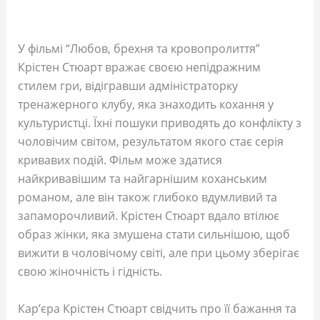
У фільмі “Любов, брехня та кровопролиття”
Крістен Стюарт вражає своєю непідражним
стилем гри, відігравши адміністраторку
тренажерного клубу, яка знаходить кохання у
культуристці. Їхні пошуки приводять до конфлікту з
чоловічим світом, результатом якого стає серія
кривавих подій. Фільм може здатися
найкривавішим та найгарнішим коханським
романом, але він також глибоко вдумливий та
запаморочливий. Крістен Стюарт вдало втілює
образ жінки, яка змушена стати сильнішою, щоб
вижити в чоловічому світі, але при цьому зберігає
свою жіночність і гідність.
Кар’єра Крістен Стюарт свідчить про її бажання та