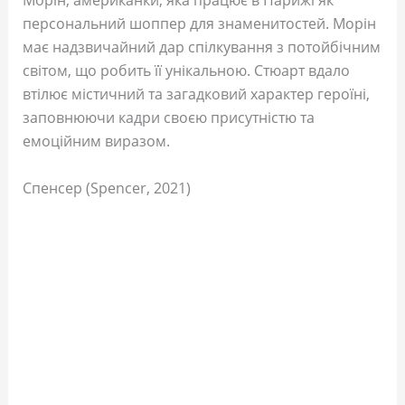
Морін, американки, яка працює в Парижі як
персональний шоппер для знаменитостей. Морін
має надзвичайний дар спілкування з потойбічним
світом, що робить її унікальною. Стюарт вдало
втілює містичний та загадковий характер героїні,
заповнюючи кадри своєю присутністю та
емоційним виразом.
Спенсер (Spencer, 2021)