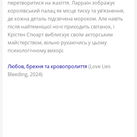
перетворитися на жахіття. Ларраін зображує
королівський палац як місце тиску та ув’язнення,
де кожна деталь підсвічена мороком. Але навіть
після найтемнішої ночі приходить світанок, і
Крістен Стюарт виблискує своїм акторським
майстерством, вільно рухаючись у цьому
психологічному вихорі.
Любов, брехня та кровопролиття
(Love Lies
Bleeding, 2024)