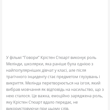
У фільмі “Говори” Крістен Стюарт виконує роль
Мелінди, школярки, яка раніше була однією з
найпопулярніших дівчат у класі, але після
трагічного інциденту стає предметом глузувань і
викриття. Мелінда перетворюється на ізгоя, який
вибрав мовчання як відповідь на насильство, що з
нею сталося. Це важка, емоційно заряджена роль,
яку Крістен Стюарт вдало передає, не
використовуючи при цьому слів.