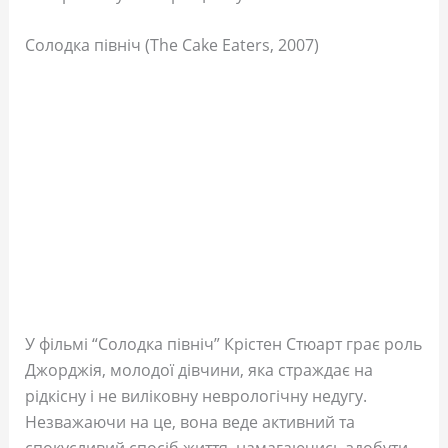
Солодка північ (The Cake Eaters, 2007)
У фільмі “Солодка північ” Крістен Стюарт грає роль
Джорджія, молодої дівчини, яка страждає на
рідкісну і не виліковну неврологічну недугу.
Незважаючи на це, вона веде активний та
спокусливий спосіб життя, намагаючись здобути