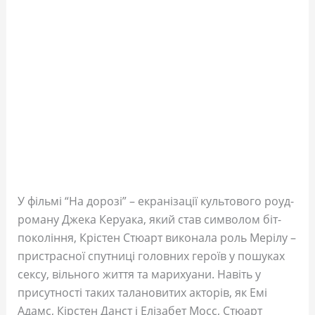
У фільмі “На дорозі” – екранізації культового роуд-
роману Джека Керуака, який став символом біт-
покоління, Крістен Стюарт виконала роль Мерілу –
пристрасної спутниці головних героїв у пошуках
сексу, вільного життя та марихуани. Навіть у
присутності таких талановитих акторів, як Емі
Адамс, Кірстен Данст і Елізабет Мосс, Стюарт