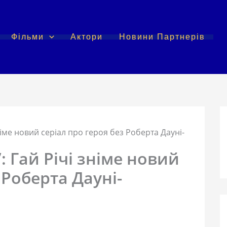
Фільми
Актори
Новини Партнерів
німе новий серіал про героя без Роберта Дауні-
: Гай Річі зніме новий
 Роберта Дауні-