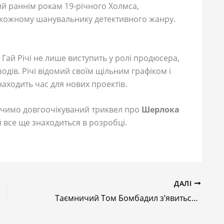
ий раннім рокам 19-річного Холмса,
ю кожному шанувальнику детективного жанру.
 Гай Річі не лише виступить у ролі продюсера,
зодів. Річі відомий своїм щільним графіком і
знаходить час для нових проектів.
бачимо довгоочікуваний триквел про
Шерлока
все ще знаходиться в розробці.
ДАЛІ
Таємничий Том Бомбадил з’явиться у 2 сезоні серіалу “Володар перснів: Персні влади”. Хто це?