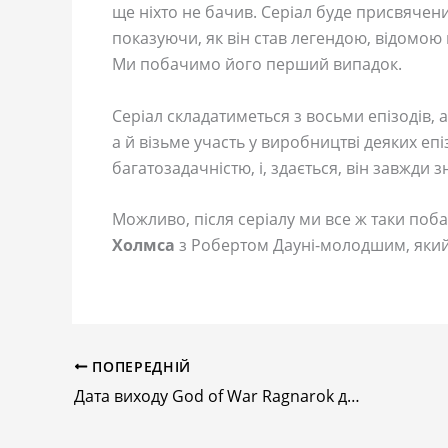
ще ніхто не бачив. Серіал буде присвячен
показуючи, як він став легендою, відомо
Ми побачимо його перший випадок.
Серіал складатиметься з восьми епізодів, а
а й візьме участь у виробництві деяких епі
багатозадачністю, і, здається, він завжди 
Можливо, після серіалу ми все ж таки по
Холмса
з Робертом Дауні-молодшим, який 
ПОПЕРЕДНІЙ
Дата виходу God of War Ragnarok для ПК буде оголошена найближчим часом – витік