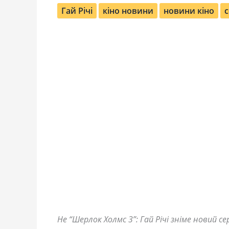
Гай Річі
кіно новини
новини кіно
с
Не “Шерлок Холмс 3”: Гай Річі зніме новий с