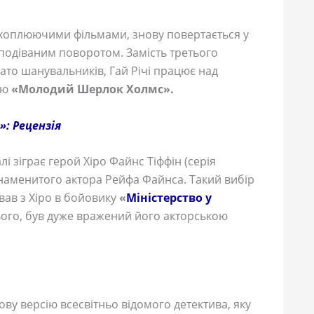
захоплюючими фільмами, знову повертається у
сподіваним поворотом. Замість третього
ато шанувальників, Гай Річі працює над
ою
«Молодий Шерлок Холмс».
: Рецензія
алі зіграє герой Хіро Файнс Тіффін (серія
наменитого актора Рейфа Файнса. Такий вибір
вав з Хіро в бойовику
«
Міністерство у
усього, був дуже вражений його акторською
ву версію всесвітньо відомого детектива, яку