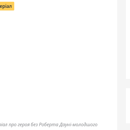
еріал
еріал про героя без Роберта Дауні-молодшого