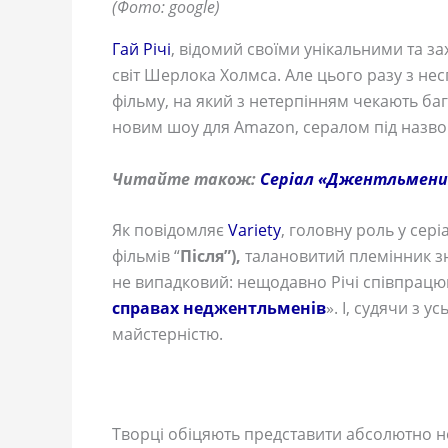
(Фото: google)
Гай Річі
, відомий своїми унікальними та 
світ Шерлока Холмса. Але цього разу з не
фільму, на який з нетерпінням чекають баг
новим шоу для Amazon, сералом під назв
Читайте також:
Серіал «Джентльмени»
Як повідомляє
Variety
, головну роль у сері
фільмів “
Після”),
талановитий племінник з
не випадковий: нещодавно Річі співпрацю
справах неджентльменів
». І, судячи з 
майстерністю.
Творці обіцяють представити абсолютно но